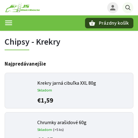
Prázdny košík
Hľadať
Chipsy - Krekry
Najpredávanejšie
Krekry jarná cibuľka XXL 80g
Skladom
€1,59
Chrumky arašidové 60g
Skladom
(>5 ks)