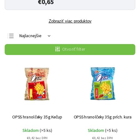
€0,65
Zobraziť viac produktov
Najlacnejšie
Najdrahšie
Otvoriť filter
Najpredávanejšie
Abecedne
OPSS hranolčeky 35g Kečup
OPSS hranolčeky 35g prích. kura
Skladom
(>5 ks)
Skladom
(>5 ks)
€0,42 bez DPH
€0,42 bez DPH