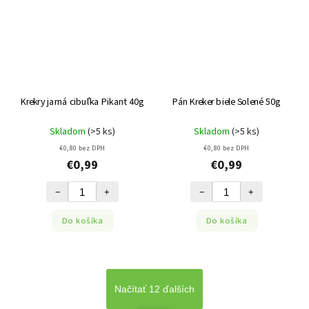
Krekry jarná cibuľka Pikant 40g
Pán Kreker biele Solené 50g
Skladom
(>5 ks)
Skladom
(>5 ks)
€0,80 bez DPH
€0,80 bez DPH
€0,99
€0,99
−
+
−
+
Do košíka
Do košíka
Načítať 12 ďalších