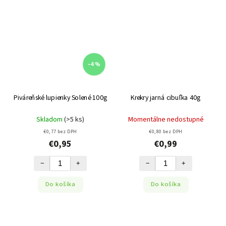
–4 %
Piváreňské lupienky Solené 100g
Krekry jarná cibuľka 40g
Skladom
(>5 ks)
Momentálne nedostupné
€0,77 bez DPH
€0,80 bez DPH
€0,95
€0,99
−
+
−
+
Do košíka
Do košíka