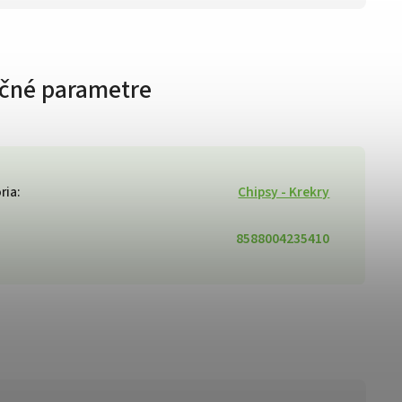
čné parametre
ria
:
Chipsy - Krekry
8588004235410