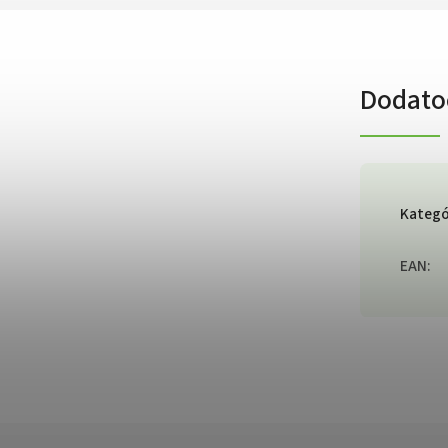
Dodato
Kategó
EAN
: