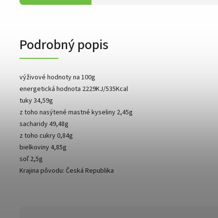
Podrobný popis
výživové hodnoty na 100g
energetická hodnota 2229KJ/535Kcal
tuky 34,59g
z toho nasýtené mastné kyseliny 2,45g
sacharidy 49,48g
z toho cukry 0,84g
bielkoviny 4,85g
soľ 2,5g
Krajina pôvodu: Česká Republika