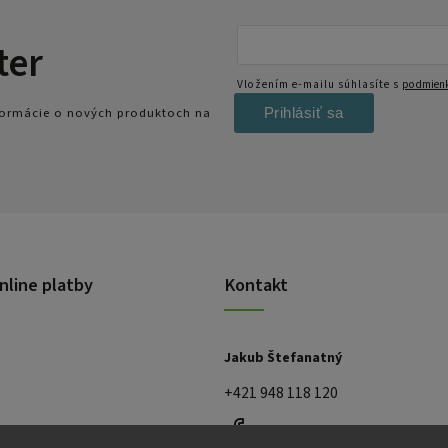
ter
Vložením e-mailu súhlasíte s
podmienk
Prihlásiť sa
nformácie o nových produktoch na
nline platby
Kontakt
Jakub Štefanatný
+421 948 118 120