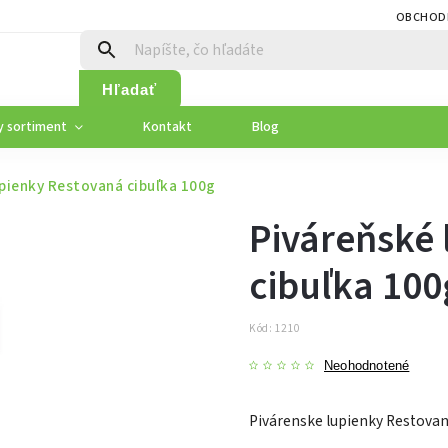
OBCHOD
Hľadať
y sortiment
Kontakt
Blog
upienky Restovaná cibuľka 100g
Piváreňské 
cibuľka 100
Kód:
1210
Neohodnotené
Pivárenske lupienky Restovan