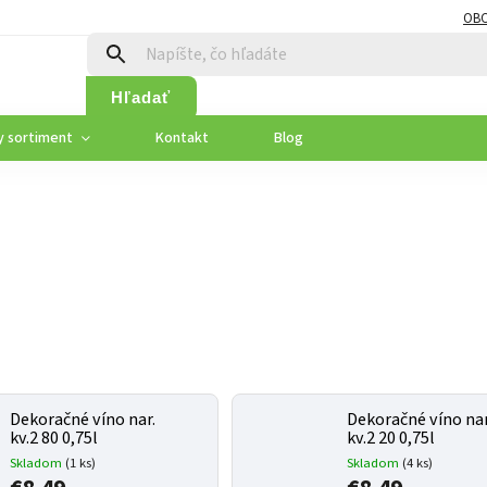
OB
Hľadať
y sortiment
Kontakt
Blog
Dekoračné víno nar.
Dekoračné víno nar
kv.2 80 0,75l
kv.2 20 0,75l
Skladom
(1 ks)
Skladom
(4 ks)