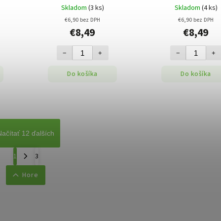
Skladom
(3 ks)
Skladom
(4 ks)
€6,90 bez DPH
€6,90 bez DPH
€8,49
€8,49
−
+
−
+
Do košíka
Do košíka
Načítať 12 ďalších
1
3
Hore