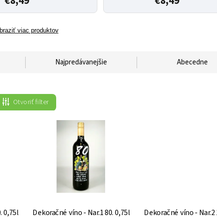
€8,49
€8,49
braziť viac produktov
Najpredávanejšie
Abecedne
Otvoriť filter
 0,75l
Dekoračné víno - Nar.1 80. 0,75l
Dekoračné víno - Nar.2 1