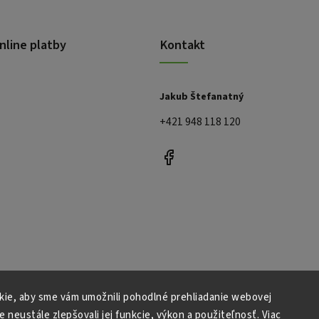
nline platby
Kontakt
Jakub Štefanatný
+421 948 118 120
ie, aby sme vám umožnili pohodlné prehliadanie webovej
e neustále zlepšovali jej funkcie, výkon a použiteľnosť.
Viac