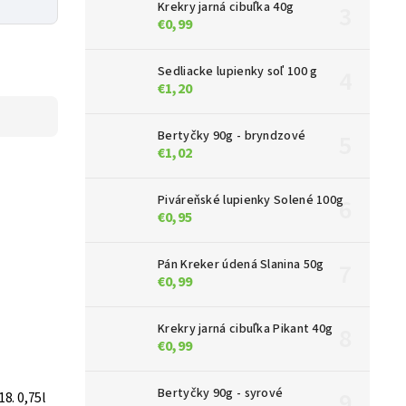
Krekry jarná cibuľka 40g
€0,99
Sedliacke lupienky soľ 100 g
€1,20
Bertyčky 90g - bryndzové
€1,02
Piváreňské lupienky Solené 100g
€0,95
Pán Kreker údená Slanina 50g
€0,99
Krekry jarná cibuľka Pikant 40g
€0,99
Bertyčky 90g - syrové
8. 0,75l