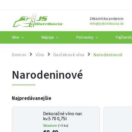
Zákaznícka podpora:
info@jsdistribucia.sk
Víno
Nápoje
Potraviny
Fajčiarsk
Domov
Víno
Darčekové vína
Narodeninové
/
/
/
Narodeninové
Najpredávanejšie
Dekoračné víno nar.
kv.5 70 0,75l
Skladom
(>5 ks)