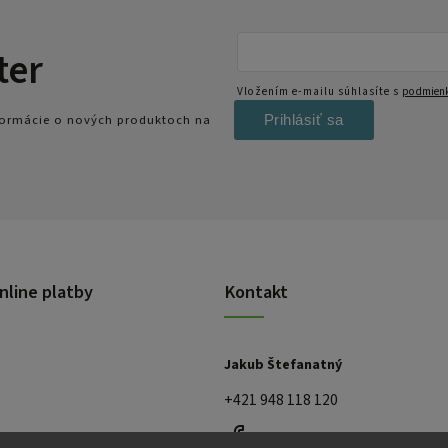
ter
Vložením e-mailu súhlasíte s
podmienk
Prihlásiť sa
nformácie o nových produktoch na
nline platby
Kontakt
Jakub Štefanatný
+421 948 118 120