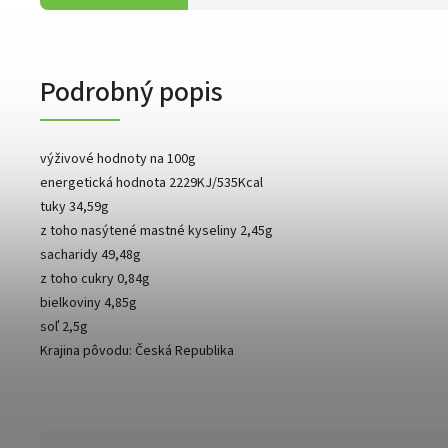
Podrobný popis
výživové hodnoty na 100g
energetická hodnota 2229KJ/535Kcal
tuky 34,59g
z toho nasýtené mastné kyseliny 2,45g
sacharidy 49,48g
z toho cukry 0,84g
bielkoviny 4,85g
soľ 2,5g
Krajina pôvodu: Česká Republika