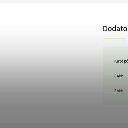
Dodato
Kategó
EAN
:
EAN
: