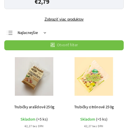
€2,79
Zobraziť viac produktov
Najlacnejšie
Najdrahšie
Otvoriť filter
Najpredávanejšie
Abecedne
Trubičky arašídové 250g
Trubičky citrónové 250g
Skladom
(>5 ks)
Skladom
(>5 ks)
€2,27 bez DPH
€2,27 bez DPH