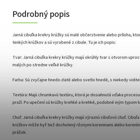
Podrobný popis
Jarná cibuľka krekry krúžky sú malé občerstvenie alebo príloha, kto
tenkých krúžkov a sú vyrobené z cibule. Tu je ich popis:
Tvar: Jarná cibuľka krekry krúžky majú okrúhly tvar s otvorom upro
malých po stredne veľké krúžky.
Farba: Sú zvyčajne hnedo-zlaté alebo svetlo hnedé, s niekedy vidite
Textúra: Majú chrumkavú textúru, ktorá je dosiahnutá vďaka procesu
praží. Po upečení sú krúžky krehké a krehké, podobné iným typom k
Chuť: Jarná cibuľka krekry krúžky majú výraznú cibuľovú chuť. Cibuľa
krúžkov môže byť tiež dochutený rôznymi koreninami alebo korením,
prášok.