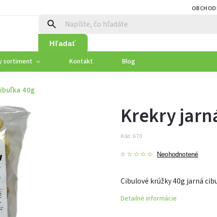
OBCHOD
Hľadať
y sortiment
Kontakt
Blog
cibuľka 40g
Krekry jarn
Kód:
670
Neohodnotené
Cibulové krúžky 40g jarná cib
Detailné informácie