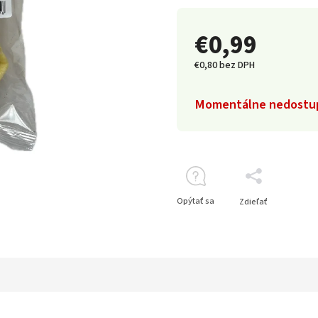
€0,99
€0,80 bez DPH
Momentálne nedostu
Opýtať sa
Zdieľať