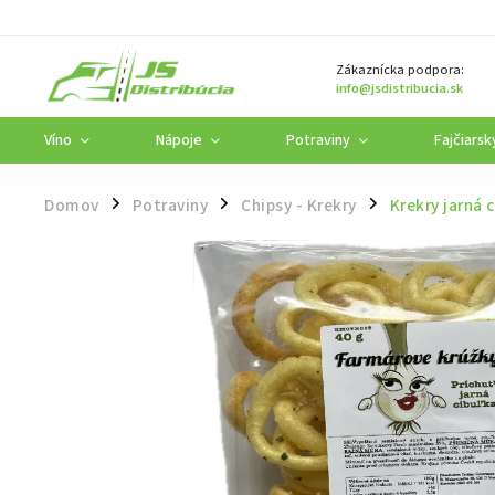
Zákaznícka podpora:
info@jsdistribucia.sk
Víno
Nápoje
Potraviny
Fajčiarsk
Domov
Potraviny
Chipsy - Krekry
Krekry jarná 
/
/
/