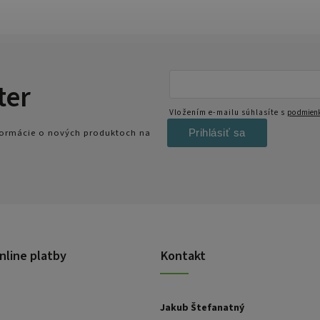
ter
Vložením e-mailu súhlasíte s
podmienk
Prihlásiť sa
nformácie o nových produktoch na
nline platby
Kontakt
Jakub Štefanatný