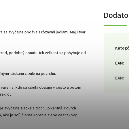
Dodato
rá sa zvyčajne podáva s rôznymi jedlami. Majú tvar
Kategó
stred, podobný donutu. Ich veľkosť sa pohybuje od
EAN
:
ľnými kúskami cibule na povrchu.
EAN
:
 varenia, kde sa cibuľa obaľuje v cesto a potom
rekrov.
 je zvyčajne sladká a trochu pikantná. Povrch
 ako je soľ, čierne korenie alebo cesnakový