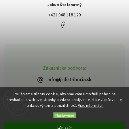
Jakub Štefanatný
+421 948 118 120
Zákaznícka podpora:
info@jsdistribucia.sk
Používame súbory cookie, aby sme vám umožnili pohodlné
prehliadanie webovej stránky a vďaka analýze neustále zlepšovali jej
funkcie, výkon a použiteľnosť.
Viac informácií
Copyright 2026
J.Š. Distribúcia
. Všetky práva vyhradené.
Vytvořil
Shoptet
| Design
Shoptak.cz
Nastavenie
Súhlasím