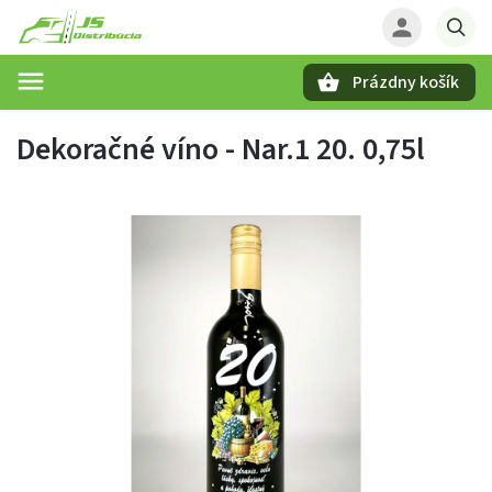
Prázdny košík
Hľadať
Dekoračné víno - Nar.1 20. 0,75l