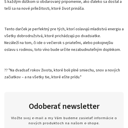
S každým dúškom si obdarovaný pripomenie, ako ďaleko sa dostal a
teší sa na nové príležitosti, ktoré život prináša.
Tento darček je perfektný pre tých, ktorí oslavujú mladistvú energiu a
všetky dobrodružstvá, ktoré prichádzajú po dvadsiatke.
Nezáleží na tom, či ide o večierok s priateľmi, alebo pokojnejšiu
oslavu s rodinou, toto víno bude určite nezabudnuteľným doplnkom.
?? "Na dvadsať rokov života, ktoré boli plné smiechu, snov a nových
začiatkov – a na všetky tie, ktoré ešte prídu."
Odoberať newsletter
Vložte svoj e-mail a my Vám budeme zasielať informácie o
nových produktoch na našom e-shope.