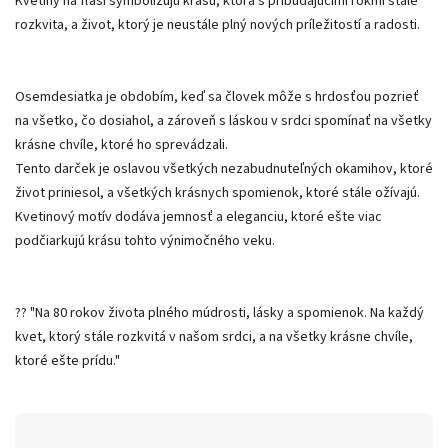
Kvetiny na fľaši symbolizujú krásu, ktorá s pribúdajúcimi rokmi stále
rozkvita, a život, ktorý je neustále plný nových príležitostí a radosti.
Osemdesiatka je obdobím, keď sa človek môže s hrdosťou pozrieť
na všetko, čo dosiahol, a zároveň s láskou v srdci spomínať na všetky
krásne chvíle, ktoré ho sprevádzali.
Tento darček je oslavou všetkých nezabudnuteľných okamihov, ktoré
život priniesol, a všetkých krásnych spomienok, ktoré stále ožívajú.
Kvetinový motív dodáva jemnosť a eleganciu, ktoré ešte viac
podčiarkujú krásu tohto výnimočného veku.
?? "Na 80 rokov života plného múdrosti, lásky a spomienok. Na každý
kvet, ktorý stále rozkvitá v našom srdci, a na všetky krásne chvíle,
ktoré ešte prídu."