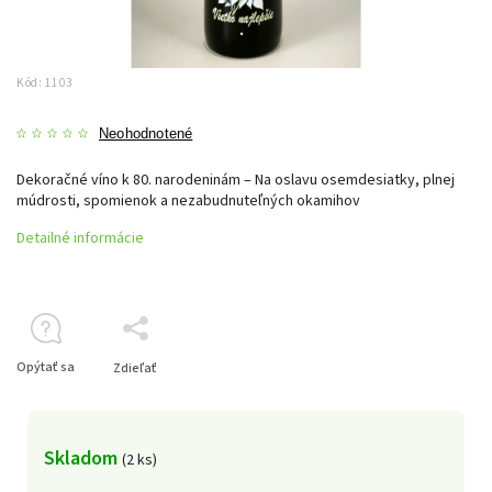
Kód:
1103
Neohodnotené
Dekoračné víno k 80. narodeninám – Na oslavu osemdesiatky, plnej
múdrosti, spomienok a nezabudnuteľných okamihov
Detailné informácie
Opýtať sa
Zdieľať
Skladom
(2 ks)