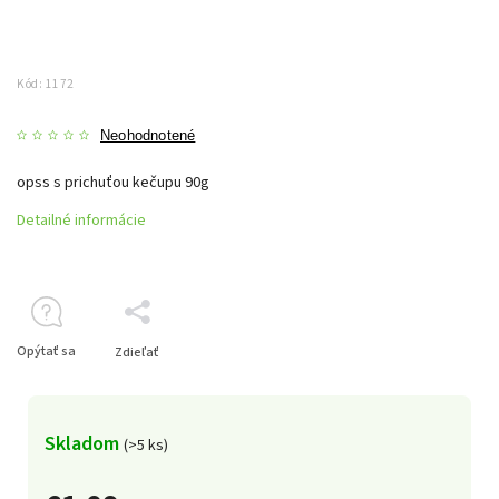
Kód:
1172
Neohodnotené
opss s prichuťou kečupu 90g
Detailné informácie
Opýtať sa
Zdieľať
Skladom
(>5 ks)