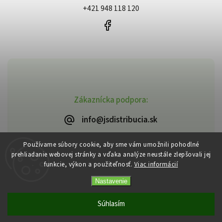
+421 948 118 120
Zákaznícka podpora:
info@jsdistribucia.sk
Používame súbory cookie, aby sme vám umožnili pohodlné
prehliadanie webovej stránky a vďaka analýze neustále zlepšovali jej
funkcie, výkon a použiteľnosť.
Viac informácií
Copyright 2026
J.Š. Distribúcia
. Všetky práva vyhradené.
Vytvořil
Shoptet
| Design
Shoptak.cz
Nastavenie
Súhlasím