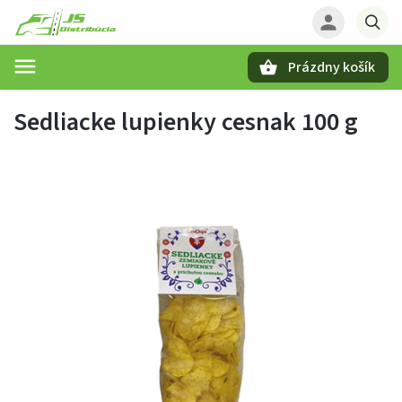
Prázdny košík
Hľadať
Sedliacke lupienky cesnak 100 g