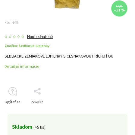
€1,39
–13 %
Kód:
445
Neohodnotené
Značka:
Sedliacke lupienky
SEDLIACKE ZEMIAKOVÉ LUPIENKY S CESNAKOVOU PRÍCHUŤOU
Detailné informácie
Opýtať sa
Zdieľať
Skladom
(>5 ks)