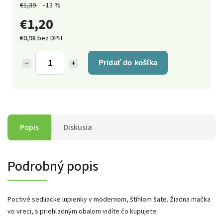
€1,39
–13 %
€1,20
€0,98 bez DPH
Pridať do košíka
−
+
Popis
Diskusia
Podrobný popis
Poctivé sedliacke lupienky v modernom, štíhlom šate. Žiadna mačka
vo vreci, s priehľadným obalom vidíte čo kupujete.