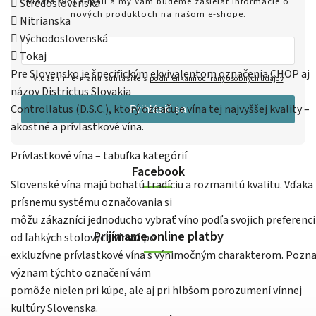
Vložte svoj e-mail a my Vám budeme zasielať informácie o
 Stredoslovenská
nových produktoch na našom e-shope.
 Nitrianska
 Východoslovenská
 Tokaj
Pre Slovensko je špecifickým ekvivalentom označenia CHOP aj
Vložením e-mailu súhlasíte s
podmienkami ochrany osobných údajov
názov Districtus Slovakia
Controllatus (D.S.C.), ktorý označuje vína tej najvyššej kvality –
Prihlásiť sa
akostné a prívlastkové vína.
Prívlastkové vína – tabuľka kategórií
Facebook
Slovenské vína majú bohatú tradíciu a rozmanitú kvalitu. Vďaka
prísnemu systému označovania si
môžu zákazníci jednoducho vybrať víno podľa svojich preferenci
Prijímame online platby
od ľahkých stolových vín až po
exkluzívne prívlastkové vína s výnimočným charakterom. Pozn
význam týchto označení vám
pomôže nielen pri kúpe, ale aj pri hlbšom porozumení vínnej
kultúry Slovenska.