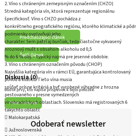
2. Víno s chráneným zemepisným označením (CHZO)
Stredná kategória vín, ktorá reprezentuje regionálnu
špecifickosť. Víno s CHZO pochádza z
konkrétneho geografického regiónu, ktorého klimatické a pôd
podmienky ovplyvňujú jeho
Predchádzajúci článok
charakter. Sem patrí aj burčiak, teda čiastočne vykvasený
hroznový mušt s obsahom alkoholu od 0,5
Ďalší článok
% do 6 % obj. – typický najmä pre jesenné obdobie.
3. Víno s chráneným označením pôvodu (CHOP)
Najvyššia kategória vín v rámci EÚ, garantujúca kontrolovaný
Diskusia (0)
pôvod a kvalitu. Tieto vína musia
spĺňať prísne kritériá a byť vyrobené výhradne z hrozna
Buďte prvý, kto napíše príspevok k tejto položke.
pestovaného v presne vymedzených
vinohradníckych oblastiach. Slovensko má registrovaných 6
Pridať komentár
takýchto oblastí:
 Malokarpatská
Odoberať newsletter
 Južnoslovenská