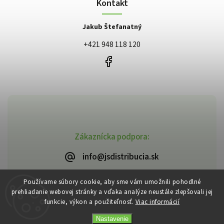
Kontakt
Jakub Štefanatný
+421 948 118 120
Zákaznícka podpora:
info@jsdistribucia.sk
Používame súbory cookie, aby sme vám umožnili pohodlné
prehliadanie webovej stránky a vďaka analýze neustále zlepšovali jej
funkcie, výkon a použiteľnosť.
Viac informácií
Copyright 2026
J.Š. Distribúcia
. Všetky práva vyhradené.
Vytvořil
Shoptet
| Design
Shoptak.cz
Nastavenie