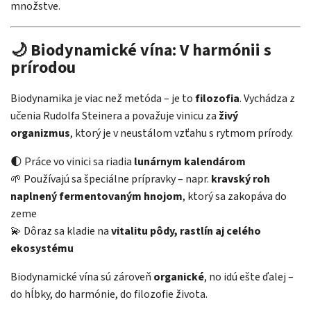
množstve.
🌙 Biodynamické vína: V harmónii s
prírodou
Biodynamika je viac než metóda – je to
filozofia
. Vychádza z
učenia Rudolfa Steinera a považuje vinicu za
živý
organizmus
, ktorý je v neustálom vzťahu s rytmom prírody.
🌓 Práce vo vinici sa riadia
lunárnym kalendárom
🌱 Používajú sa špeciálne prípravky – napr.
kravský roh
naplnený fermentovaným hnojom
, ktorý sa zakopáva do
zeme
💫 Dôraz sa kladie na
vitalitu pôdy, rastlín aj celého
ekosystému
Biodynamické vína sú zároveň
organické
, no idú ešte ďalej –
do hĺbky, do harmónie, do filozofie života.