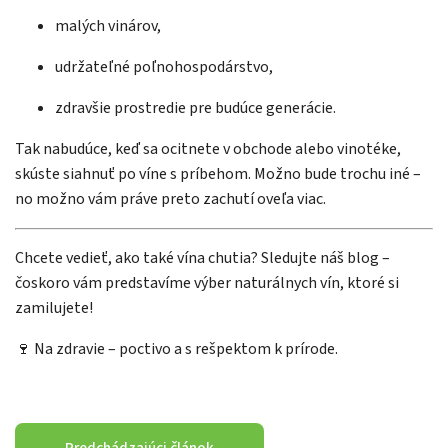
malých vinárov,
udržateľné poľnohospodárstvo,
zdravšie prostredie pre budúce generácie.
Tak nabudúce, keď sa ocitnete v obchode alebo vinotéke,
skúste siahnuť po víne s príbehom. Možno bude trochu iné –
no možno vám práve preto zachutí oveľa viac.
Chcete vedieť, ako také vína chutia? Sledujte náš blog –
čoskoro vám predstavíme výber naturálnych vín, ktoré si
zamilujete!
🍷 Na zdravie – poctivo a s rešpektom k prírode.
Predchádzajúci článok