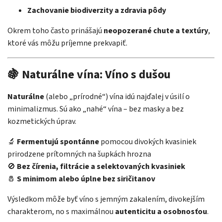
Zachovanie biodiverzity a zdravia pôdy
Okrem toho často prinášajú
neopozerané chute a textúry
,
ktoré vás môžu príjemne prekvapiť.
🍇 Naturálne vína: Víno s dušou
Naturálne
(alebo „prírodné“) vína idú najďalej v úsilí o
minimalizmus. Sú ako „nahé“ vína – bez masky a bez
kozmetických úprav.
🔬
Fermentujú spontánne
pomocou divokých kvasiniek
prirodzene prítomných na šupkách hrozna
🚫
Bez čírenia, filtrácie a selektovaných kvasiniek
🧂
S minimom alebo úplne bez siričitanov
Výsledkom môže byť víno s jemným zakalením, divokejším
charakterom, no s maximálnou
autenticitu a osobnosťou
.