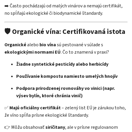
➡️ Často pochádzajú od malých vinárov a nemajú certifikát,
no spĺňajú ekologické či biodynamické štandardy.
🛡️ Organické vína: Certifikovaná istota
Organické
alebo
bio vína
sú pestované v súlade s
ekologickými normami EÚ
. Čo to znamená v praxi?
Žiadne syntetické pesticídy alebo herbicídy
Používanie kompostu namiesto umelých hnojív
Podpora prirodzenej rovnováhy vo vinici (napr.
výsev bylín, ktoré chránia vinič)
✅
Majú oficiálny certifikát
– zelený list EÚ je zárukou toho,
že víno spĺňa prísne ekologické štandardy.
👉 Môžu obsahovať
siričitany
, ale v prísne regulovanom