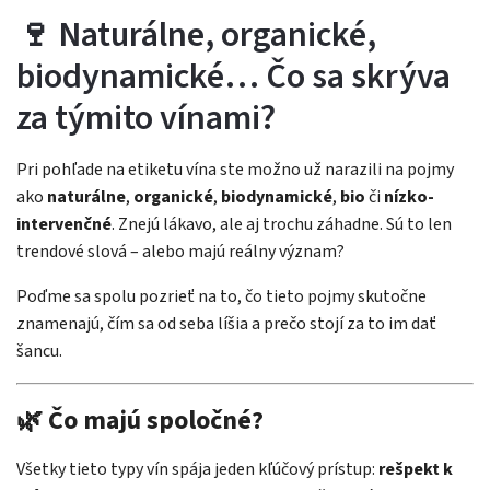
🍷 Naturálne, organické,
biodynamické… Čo sa skrýva
za týmito vínami?
Pri pohľade na etiketu vína ste možno už narazili na pojmy
ako
naturálne
,
organické
,
biodynamické
,
bio
či
nízko-
intervenčné
. Znejú lákavo, ale aj trochu záhadne. Sú to len
trendové slová – alebo majú reálny význam?
Poďme sa spolu pozrieť na to, čo tieto pojmy skutočne
znamenajú, čím sa od seba líšia a prečo stojí za to im dať
šancu.
🌿 Čo majú spoločné?
Všetky tieto typy vín spája jeden kľúčový prístup:
rešpekt k