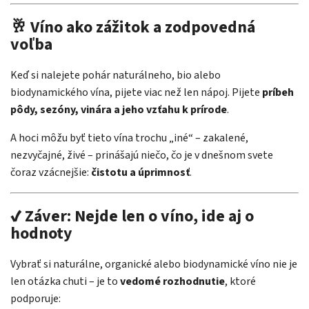
🥂 Víno ako zážitok a zodpovedná
voľba
Keď si nalejete pohár naturálneho, bio alebo
biodynamického vína, pijete viac než len nápoj. Pijete
príbeh
pôdy, sezóny, vinára a jeho vzťahu k prírode
.
A hoci môžu byť tieto vína trochu „iné“ – zakalené,
nezvyčajné, živé – prinášajú niečo, čo je v dnešnom svete
čoraz vzácnejšie:
čistotu a úprimnosť
.
✔️ Záver: Nejde len o víno, ide aj o
hodnoty
Vybrať si naturálne, organické alebo biodynamické víno nie je
len otázka chuti – je to
vedomé rozhodnutie
, ktoré
podporuje: