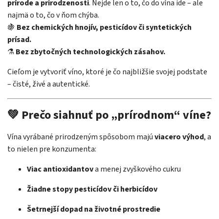
prírode a prirodzenosti
. Nejde len o to, čo do vína ide – ale
najmä o to, čo v ňom chýba.
🍇
Bez chemických hnojív, pesticídov či syntetických
prísad.
⚗️
Bez zbytočných technologických zásahov.
Cieľom je vytvoriť víno, ktoré je čo najbližšie svojej podstate
– čisté, živé a autentické.
💚 Prečo siahnuť po „prírodnom“ víne?
Vína vyrábané prirodzeným spôsobom majú
viacero výhod
, a
to nielen pre konzumenta:
Viac antioxidantov
a menej zvyškového cukru
Žiadne stopy pesticídov či herbicídov
Šetrnejší dopad na životné prostredie