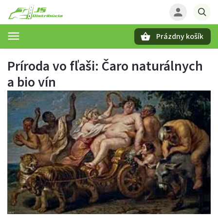
Prázdny košík
Hľadať
Príroda vo fľaši: Čaro naturálnych
a bio vín