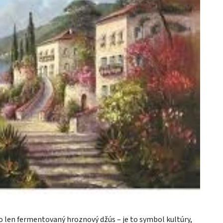
e to len fermentovaný hroznový džús – je to symbol kultúry,