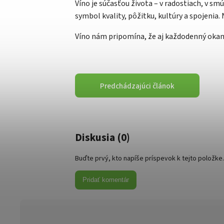
Víno je súčasťou života – v radostiach, v sm
symbol kvality, pôžitku, kultúry a spojenia. 
Víno nám pripomína, že aj každodenný okam
Predchádzajúci článok
Diskusia (0)
Buďte prvý, kto napíše príspevok k tejto položke.
Pridať komentár