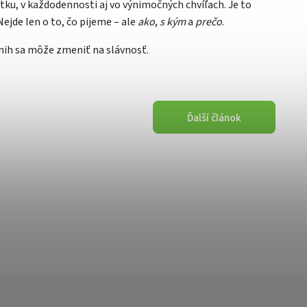
útku, v každodennosti aj vo výnimočných chvíľach. Je to
Nejde len o to, čo pijeme – ale
ako
,
s kým
a
prečo
.
ih sa môže zmeniť na slávnosť.
Ďalší článok