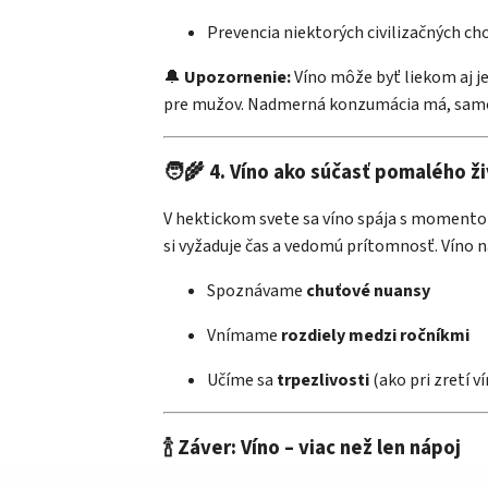
Prevencia niektorých civilizačných c
🔔
Upozornenie:
Víno môže byť liekom aj 
pre mužov. Nadmerná konzumácia má, samo
🧑‍🌾 4. Víno ako súčasť pomalého ž
V hektickom svete sa víno spája s momentom
si vyžaduje čas a vedomú prítomnosť. Víno n
Spoznávame
chuťové nuansy
Vnímame
rozdiely medzi ročníkmi
Učíme sa
trpezlivosti
(ako pri zretí ví
🍾 Záver: Víno – viac než len nápoj