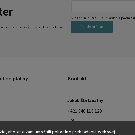
ter
Vložením e-mailu súhlasíte s
podmienk
Prihlásiť sa
nformácie o nových produktoch na
nline platby
Kontakt
Jakub Štefanatný
+421 948 118 120
ie, aby sme vám umožnili pohodlné prehliadanie webovej