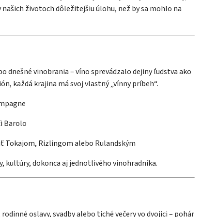
 v našich životoch dôležitejšiu úlohu, než by sa mohlo na
o dnešné vinobrania – víno sprevádzalo dejiny ľudstva ako
ión, každá krajina má svoj vlastný „vínny príbeh“.
ampagne
i Barolo
iť Tokajom, Rizlingom alebo Rulandským
iny, kultúry, dokonca aj jednotlivého vinohradníka.
i, rodinné oslavy, svadby alebo tiché večery vo dvojici – pohár