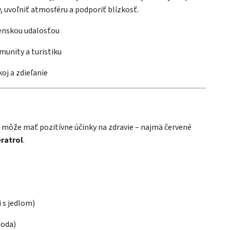
 uvoľniť atmosféru a podporiť blízkosť.
enskou udalosťou
unity a turistiku
oj a zdieľanie
a môže mať pozitívne účinky na zdravie – najmä červené
ratrol
.
 s jedlom)
hoda)