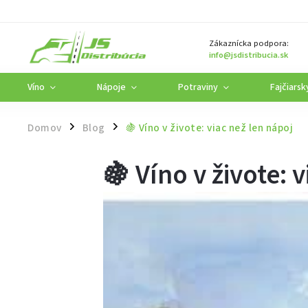
Zákaznícka podpora:
info@jsdistribucia.sk
Víno
Nápoje
Potraviny
Fajčiarsk
Domov
Blog
🍇 Víno v živote: viac než len nápoj
/
/
🍇 Víno v živote: 