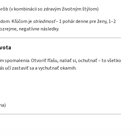
horôb (v kombinácii so zdravým životným štýlom)
jedom. Kľúčom je
striedmosť
– 1 pohár denne pre ženy, 1–2
zrejme, negatívne následky.
ivota
 spomalenia. Otvoriť fľašu, naliať si, ochutnať – to všetko
ás učí zastaviť sa a vychutnať okamih.
na)