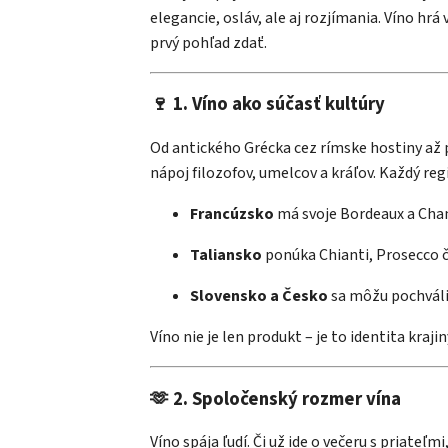
elegancie, osláv, ale aj rozjímania. Víno hrá
prvý pohľad zdať.
🍷 1. Víno ako súčasť kultúry
Od antického Grécka cez rímske hostiny až p
nápoj filozofov, umelcov a kráľov. Každý reg
Francúzsko
má svoje Bordeaux a Ch
Taliansko
ponúka Chianti, Prosecco č
Slovensko a Česko
sa môžu pochvál
Víno nie je len produkt – je to identita kraj
🫶 2. Spoločenský rozmer vína
Víno spája ľudí. Či už ide o večeru s priateľm