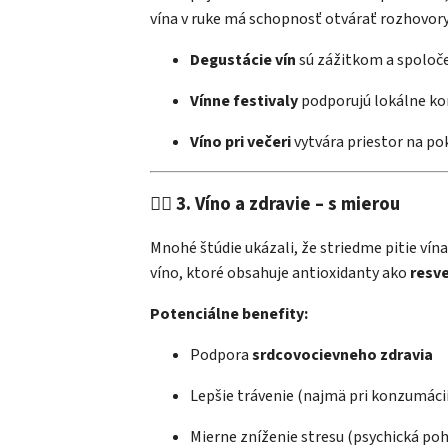
vína v ruke má schopnosť otvárať rozhovory,
Degustácie vín
sú zážitkom a spoloč
Vínne festivaly
podporujú lokálne kom
Víno pri večeri
vytvára priestor na pok
🧘‍♂️ 3. Víno a zdravie – s mierou
Mnohé štúdie ukázali, že striedme pitie vín
víno, ktoré obsahuje antioxidanty ako
resve
Potenciálne benefity:
Podpora
srdcovocievneho zdravia
Lepšie trávenie (najmä pri konzumácii
Mierne zníženie stresu (psychická po