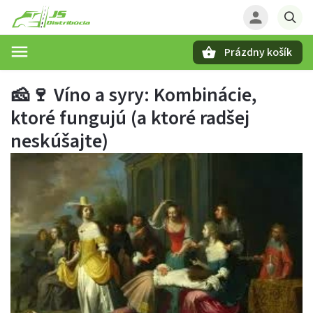
Prázdny košík
Hľadať
🧀🍷 Víno a syry: Kombinácie,
ktoré fungujú (a ktoré radšej
neskúšajte)