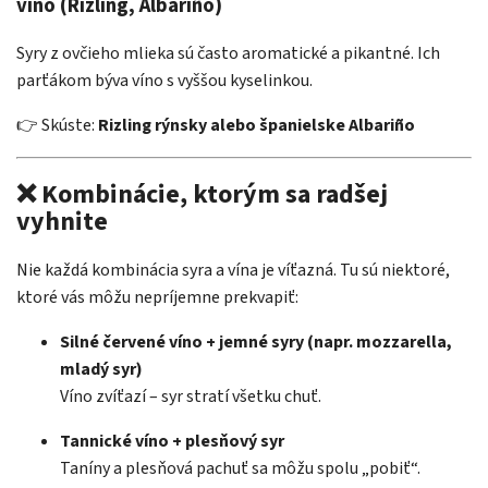
víno (Rizling, Albariño)
Syry z ovčieho mlieka sú často aromatické a pikantné. Ich
parťákom býva víno s vyššou kyselinkou.
👉 Skúste:
Rizling rýnsky alebo španielske Albariño
❌ Kombinácie, ktorým sa radšej
vyhnite
Nie každá kombinácia syra a vína je víťazná. Tu sú niektoré,
ktoré vás môžu nepríjemne prekvapiť:
Silné červené víno + jemné syry (napr. mozzarella,
mladý syr)
Víno zvíťazí – syr stratí všetku chuť.
Tannické víno + plesňový syr
Taníny a plesňová pachuť sa môžu spolu „pobiť“.