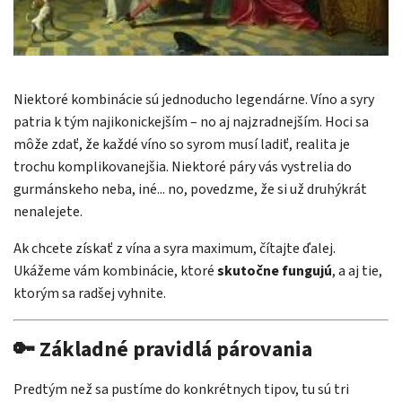
Niektoré kombinácie sú jednoducho legendárne. Víno a syry
patria k tým najikonickejším – no aj najzradnejším. Hoci sa
môže zdať, že každé víno so syrom musí ladiť, realita je
trochu komplikovanejšia. Niektoré páry vás vystrelia do
gurmánskeho neba, iné... no, povedzme, že si už druhýkrát
nenalejete.
Ak chcete získať z vína a syra maximum, čítajte ďalej.
Ukážeme vám kombinácie, ktoré
skutočne fungujú
, a aj tie,
ktorým sa radšej vyhnite.
🔑 Základné pravidlá párovania
Predtým než sa pustíme do konkrétnych tipov, tu sú tri