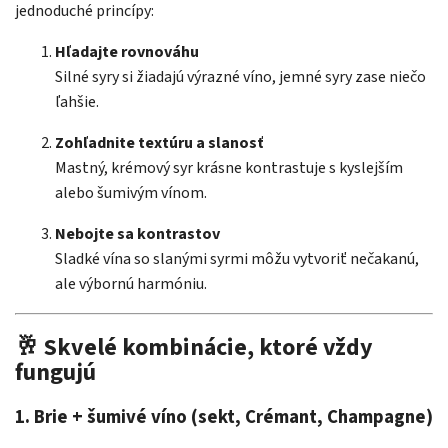
jednoduché princípy:
Hľadajte rovnováhu
Silné syry si žiadajú výrazné víno, jemné syry zase niečo
ľahšie.
Zohľadnite textúru a slanosť
Mastný, krémový syr krásne kontrastuje s kyslejším
alebo šumivým vínom.
Nebojte sa kontrastov
Sladké vína so slanými syrmi môžu vytvoriť nečakanú,
ale výbornú harmóniu.
🥂 Skvelé kombinácie, ktoré vždy
fungujú
1.
Brie + šumivé víno (sekt, Crémant, Champagne)