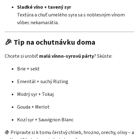
Sladké víno + tavený syr
Textúra a chuť umelého syra sa s noblesným vínom
vôbec nekamarátia.
🎉 Tip na ochutnávku doma
Chcete si urobiť
malú vínno-syrovú párty
? Skúste:
Brie + sekt
Ementál + suchý Rizling
Modrý syr + Tokaj
Gouda + Merlot
Kozí syr + Sauvignon Blanc
🍇 Pripravte si k tomu čerstvý chlieb, hrozno, orechy, olivy – a