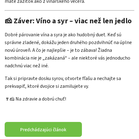
máte zážitok ako z vinárskeho večera.
🧀 Záver: Víno a syr – viac než len jedlo
Dobré párovanie vína a syra je ako hudobný duet. Keď sú
správne zladené, dokážu jeden druhého pozdvihnúť na úplne
novú úroveň. A čo je najlepšie – je to zábava! Žiadna
kombinácia nie je „zakázaná“ – ale niektoré vás jednoducho
nadchnú viac než iné.
Tak si pripravte dosku syrov, otvorte fľašu a nechajte sa
prekvapiť, ktoré dvojice si zamilujete vy.
🍷🧀 Na zdravie a dobrú chuť!
Predchádzajúci článok