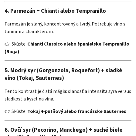
4.
Parmezán + Chianti alebo Tempranillo
Parmezán je slaný, koncentrovaný a tvrdý. Potrebuje víno s
tanínmi a charakterom.
👉 Skúste:
Chianti Classico alebo španielske Tempranillo
(Rioja)
5.
Modrý syr (Gorgonzola, Roquefort) + sladké
víno (Tokaj, Sauternes)
Tento kontrast je čistá mágia: slanosť a intenzita syra verzus
sladkosť a kyselina vína.
👉 Skúste:
Tokaj 4-putňový alebo francúzske Sauternes
6.
Ovčí syr (Pecorino, Manchego) + suché biele