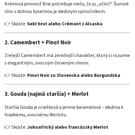
Krémová jemnosť Brie potrebuje niečo, čo ju „očistí“. Šumivé
víno s dobrou kyselinou je ideálnym spoločníkom.
👉 Skúste:
Sekt brut alebo Crémant z Alsaska
2.
Camembert + Pinot Noir
Zrelejší Camembert má zemitejší charakter, ktorý si rozumie
s elegantným, ovocným červeným vínom.
👉 Skúste:
Pinot Noir zo Slovenska alebo Burgundska
3.
Gouda (najmä staršia) + Merlot
Staršia Gouda je oriešková a jemne karamelová – ideálna k
hladkému, ovocnému Merlotu.
👉 Skúste:
Juhoafrický alebo francúzsky Merlot