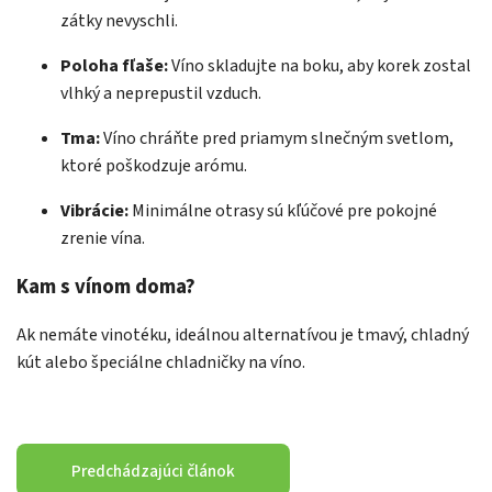
zátky nevyschli.
Poloha fľaše:
Víno skladujte na boku, aby korek zostal
vlhký a neprepustil vzduch.
Tma:
Víno chráňte pred priamym slnečným svetlom,
ktoré poškodzuje arómu.
Vibrácie:
Minimálne otrasy sú kľúčové pre pokojné
zrenie vína.
Kam s vínom doma?
Ak nemáte vinotéku, ideálnou alternatívou je tmavý, chladný
kút alebo špeciálne chladničky na víno.
Predchádzajúci článok