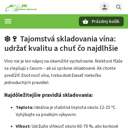
Prázdny košík
Hľadať
❄️🍷 Tajomstvá skladovania vína:
udržať kvalitu a chuť čo najdlhšie
Víno nie je len nápoj na okamžité vychutnanie. Niektoré fľaše
sa zlepšujú s časom – ak sú správne skladované. Ak chcete
predĺžiť životnosť vína, treba dodržiavať niekoľko
jednoduchých pravidiel.
Najdôležitejšie pravidlá skladovania:
Teplota:
Ideálna je stabilná teplota okolo 12-15 °C.
Vyhýbajte sa prudkým výkyvom.
Vlhost:
Udržujte vlhkosť okolo 60-70 %, aby korkové