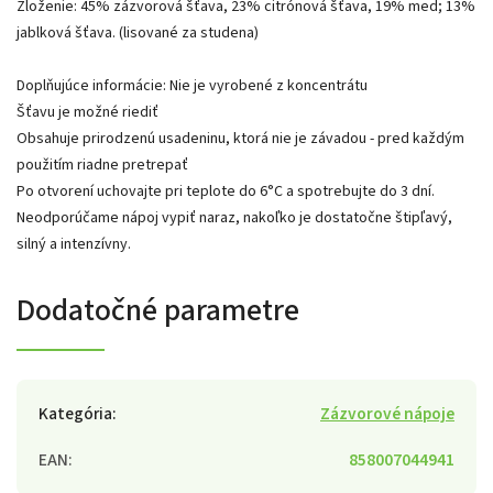
Zloženie: 45% zázvorová šťava, 23% citrónová šťava, 19% med; 13%
jablková šťava. (lisované za studena)
Doplňujúce informácie: Nie je vyrobené z koncentrátu
Šťavu je možné riediť
Obsahuje prirodzenú usadeninu, ktorá nie je závadou - pred každým
použitím riadne pretrepať
Po otvorení uchovajte pri teplote do 6°C a spotrebujte do 3 dní.
Neodporúčame nápoj vypiť naraz, nakoľko je dostatočne štipľavý,
silný a intenzívny.
Dodatočné parametre
Kategória
:
Zázvorové nápoje
EAN
:
858007044941