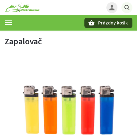
Prázdny košík
Hľadať
Zapalovač