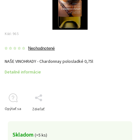
Kód:
965
Neohodnotené
NAŠE VINOHRADY - Chardonnay polosladké 0,75l
Detailné informácie
Opýtať sa
Zdieľať
Skladom
(>5 ks)