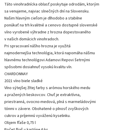
Táto vinohradnícka oblasť poskytuje odrodám, ktorým
sa venujeme, najviac slnečných dní na Slovensku.
Našim hlavným cieľom je dlhodobo a stabilne
ponúkať na trh kvalitné a cenovo dostupné slovenské
víno vyrobené výhradne z hrozna dopestovaného
v našich domácich vinohradoch.
Pri spracovaní nášho hrozna je využitá
najmodernejšia technológia, ktorá napomáha nášmu
hlavnému technológovi Adamovi Repovi šetrnými
spôsobmi dosiahnuť vysokú kvalitu vín.
CHARDONNAY
2021 víno biele sladké
Víno sýtejšej žltej farby s arómou horského medu
a pražených lieskovcov. Chuť je extraktívna,
priestranná, ovocno-medová, plná s marmeládovými
tónmi v závere. Obohatené o plnosť zvyškových
cukrov a príjemnú vyváženú kyselinku.
Objem fľaše 0,75 l
Počet fliaš v kartóne 6 ks