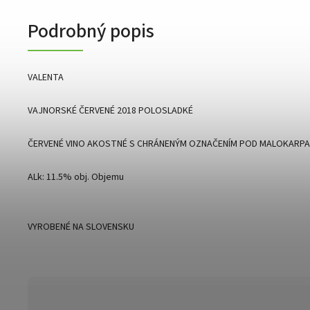
Podrobný popis
VALENTA
VAJNORSKÉ ČERVENÉ 2018 POLOSLADKÉ
ČERVENÉ VINO AKOSTNÉ S CHRÁNENÝM OZNAČENÍM POD MALOKARPA
ALk: 11.5% obj. Objemu
VYROBENÉ NA SLOVENSKU