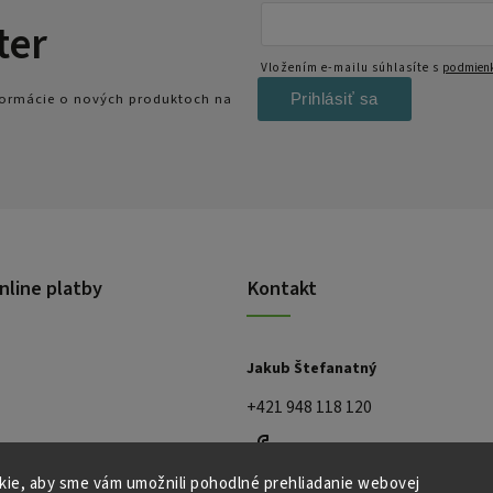
ter
Vložením e-mailu súhlasíte s
podmienk
Prihlásiť sa
nformácie o nových produktoch na
nline platby
Kontakt
Jakub Štefanatný
+421 948 118 120
ie, aby sme vám umožnili pohodlné prehliadanie webovej