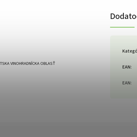
Dodato
Kategó
TSKA VINOHRADNÍCKA OBLASŤ
EAN
:
EAN
: