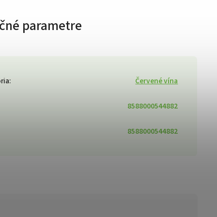
čné parametre
ria
:
Červené vína
8588000544882
8588000544882