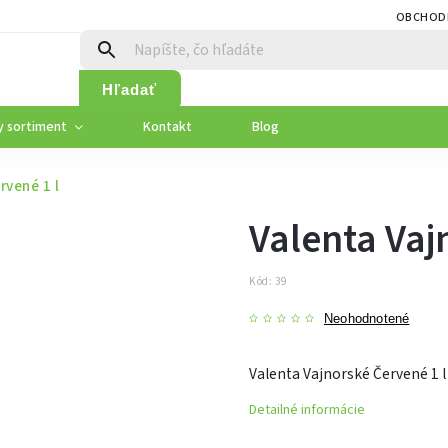
OBCHOD
Hľadať
y sortiment
Kontakt
Blog
rvené 1 l
Valenta Vaj
Kód:
39
Neohodnotené
Valenta Vajnorské Červené 1 l
Detailné informácie