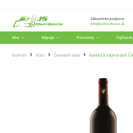
Zákaznícka podpora:
info@jsdistribucia.sk
Víno
Nápoje
Potraviny
Fajčiarsk
Domov
Víno
Červené vína
Valenta Vajnorské Če
/
/
/