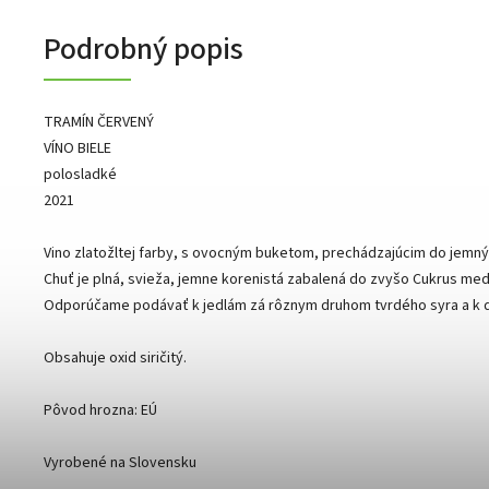
Podrobný popis
TRAMÍN ČERVENÝ
VÍNO BIELE
polosladké
2021
Vino zlatožltej farby, s ovocným buketom, prechádzajúcim do jemnýc
Chuť je plná, svieža, jemne korenistá zabalená do zvyšo Cukrus m
Odporúčame podávať k jedlám zá rôznym druhom tvrdého syra a k 
Obsahuje oxid siričitý.
Pôvod hrozna: EÚ
Vyrobené na Slovensku