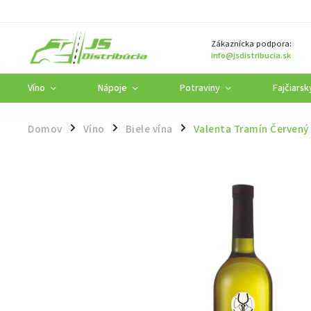
Zákaznícka podpora:
info@jsdistribucia.sk
Víno
Nápoje
Potraviny
Fajčiarsk
Domov
Víno
Biele vína
Valenta Tramín Červený p
/
/
/