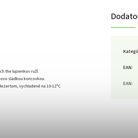
Dodato
Kategó
EAN
:
h the lupienkov ruží.
edovo sladkou koncovkou.
EAN
:
dezertom, vychladené na 10-12°C