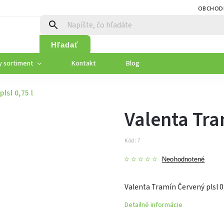
OBCHOD
Hľadať
y sortiment
Kontakt
Blog
lsl 0,75 l
Valenta Tra
Kód:
7
Neohodnotené
Valenta Tramín Červený plsl 0,
Detailné informácie