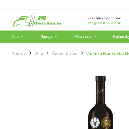
Zákaznícka podpora:
info@jsdistribucia.sk
Víno
Nápoje
Potraviny
Fajčiarsk
Domov
Víno
Červené vína
Valenta Frankovka Mo
/
/
/