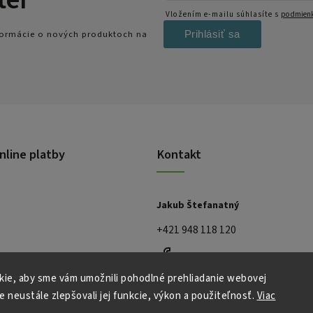
Vložením e-mailu súhlasíte s
podmienk
Prihlásiť sa
nformácie o nových produktoch na
nline platby
Kontakt
Jakub Štefanatný
+421 948 118 120
ie, aby sme vám umožnili pohodlné prehliadanie webovej
e neustále zlepšovali jej funkcie, výkon a použiteľnosť.
Viac