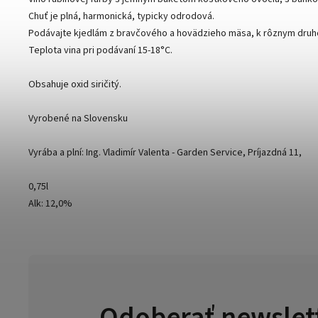
Chuť je plná, harmonická, typicky odrodová.
Podávajte kjedlám z bravčového a hovädzieho mäsa, k rôznym druh
Teplota vina pri podávaní 15-18°C.
Obsahuje oxid siričitý.
Vyrobené na Slovensku
Vyrába a plní: Ing. Vladimír Valenta - Garden Service, Príjazdná 11,
0,75l
Alk: 12,0%
Odoberať newslet