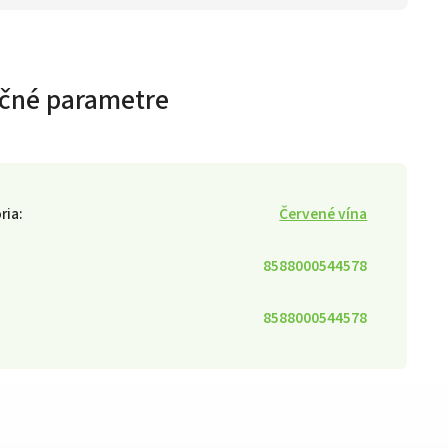
čné parametre
ria
:
Červené vína
8588000544578
8588000544578