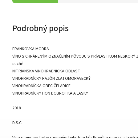
Podrobný popis
FRANKOVKA MODRA
VÍNO S CHRÁNENÝM OZNAČENÍM PÔVODU S PRÍVLASTKOM NESKORÝ 
suché
NITRIANSKA VINOHRADNÍCKA OBLASŤ
VINOHRADNÍCKY RAJÓN ZLATOMORAVECKÝ
VINOHRADNÍCKA OBEC ČELADICE
VINOHRADNÍCKY HON DOBROTKA A LASKY
2018
D.S.C.
Vino rubinovej farby s jemným buketom kôstkového ovocia, s bank