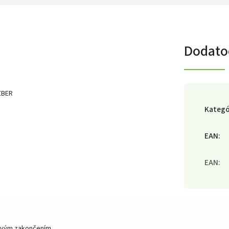
Dodato
ZBER
Kategó
EAN
:
EAN
:
ovým zakončením.