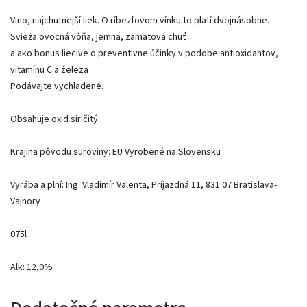
Vino, najchutnejší liek. O ríbezľovom vínku to platí dvojnásobne.
Svieża ovocná vôňa, jemná, zamatová chuť
a ako bonus liecive o preventivne účinky v podobe antioxidantov,
vitamínu C a železa
Podávajte vychladené.
Obsahuje oxid siričitý.
Krajina pôvodu suroviny: EU Vyrobené na Slovensku
Vyrába a plní: Ing. Vladimír Valenta, Príjazdná 11, 831 07 Bratislava-
Vajnory
075l
Alk: 12,0%