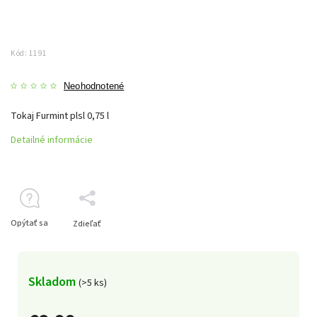
Kód:
1191
Neohodnotené
Tokaj Furmint plsl 0,75 l
Detailné informácie
Opýtať sa
Zdieľať
Skladom
(>5 ks)