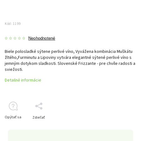
Kód:
1199
Neohodnotené
Biele polosladké sýtene perlivé víno, Vyvážena kombinácia Muškátu
žltého,Furminutu a Lipoviny vytvára elegantné sýtené perlivé víno s
jemným dotykom sladkosti. Slovenské Frizzante - pre chvíle radosti a
sviežosti.
Detailné informácie
Opýtať sa
Zdieľať