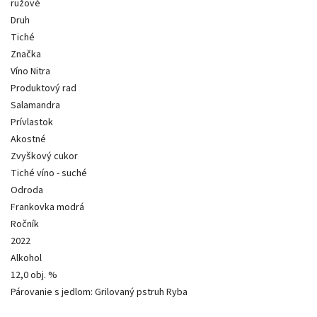
ružové
Druh
Tiché
Značka
Víno Nitra
Produktový rad
Salamandra
Prívlastok
Akostné
Zvyškový cukor
Tiché víno - suché
Odroda
Frankovka modrá
Ročník
2022
Alkohol
12,0 obj. %
Párovanie s jedlom: Grilovaný pstruh Ryba