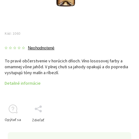
Kód:
1060
Neohodnotené
To pravé občerstvenie v horúcich dňoch. Víno lososovej farby a
omamnej vône jahôd. V plnej chuti sa jahody opakujú a do popredia
vystupujú tóny malín a ríbezlí.
Detailné informácie
Opýtať sa
Zdieľať