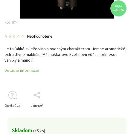
€7,17
–49 %
Kód:
874
Neohodnotené
Je to ľahké svieže víno s ovocným charakterom. Jemne aromatické,
extraktívne mäkkšie. Má muškátovo kvetinovú vôňu s prímesou
vanilky a mandlí
Detailné informácie
Opýtať sa
Zdieľať
Skladom
(>5 ks)