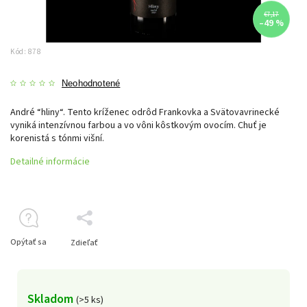
€7,17
–49 %
Kód:
878
Neohodnotené
André “hliny“. Tento kríženec odrôd Frankovka a Svätovavrinecké
vyniká intenzívnou farbou a vo vôni kôstkovým ovocím. Chuť je
korenistá s tónmi višní.
Detailné informácie
Opýtať sa
Zdieľať
Skladom
(>5 ks)