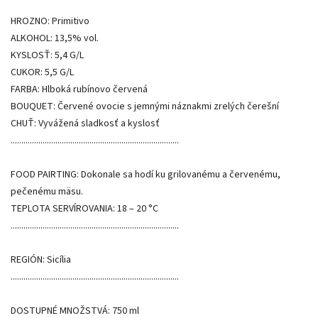
HROZNO: Primitivo
ALKOHOL: 13,5% vol.
KYSLOSŤ: 5,4 G/L
CUKOR: 5,5 G/L
FARBA: Hlboká rubínovo červená
BOUQUET: Červené ovocie s jemnými náznakmi zrelých čerešní
CHUŤ: Vyvážená sladkosť a kyslosť
...............................................................................
FOOD PAIRTING: Dokonale sa hodí ku grilovanému a červenému,
pečenému mäsu.
TEPLOTA SERVÍROVANIA: 18 – 20 °C
...............................................................................
REGIÓN: Sicília
...............................................................................
DOSTUPNÉ MNOŽSTVÁ: 750 ml