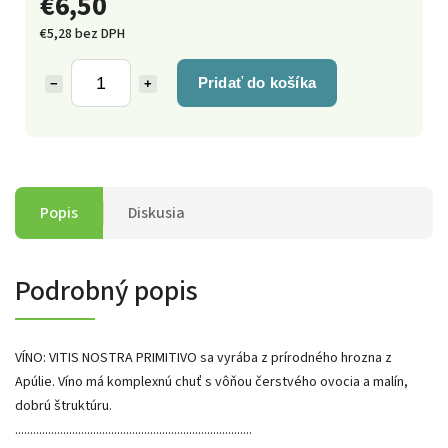
€6,50
€5,28 bez DPH
Pridať do košíka
−
+
Popis
Diskusia
Podrobný popis
VÍNO: VITIS NOSTRA PRIMITIVO sa vyrába z prírodného hrozna z
Apúlie. Víno má komplexnú chuť s vôňou čerstvého ovocia a malín,
dobrú štruktúru.
...............................................................................