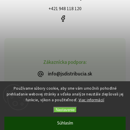
+421 948 118 120
Zákaznícka podpora:
info@jsdistribucia.sk
Používame súbory cookie, aby sme vám umožnili pohodlné
prehliadanie webovej stránky a vďaka analýze neustále zlepšovali jej
funkcie, výkon a použiteľnosť.
Viac informácií
Copyright 2026
J.Š. Distribúcia
. Všetky práva vyhradené.
Vytvořil
Shoptet
| Design
Shoptak.cz
Nastavenie
Súhlasím