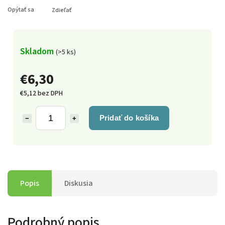
Opýtať sa
Zdieľať
Skladom
(>5 ks)
€6,30
€5,12 bez DPH
Pridať do košíka
−
+
Popis
Diskusia
Podrobný popis