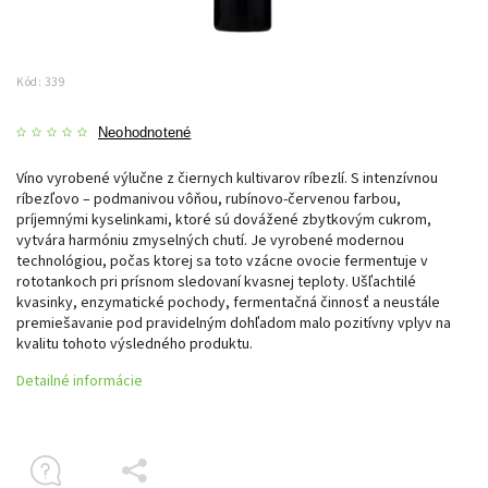
Kód:
339
Neohodnotené
Víno vyrobené výlučne z čiernych kultivarov ríbezlí. S intenzívnou
ríbezľovo – podmanivou vôňou, rubínovo-červenou farbou,
príjemnými kyselinkami, ktoré sú dovážené zbytkovým cukrom,
vytvára harmóniu zmyselných chutí. Je vyrobené modernou
technológiou, počas ktorej sa toto vzácne ovocie fermentuje v
rototankoch pri prísnom sledovaní kvasnej teploty. Ušľachtilé
kvasinky, enzymatické pochody, fermentačná činnosť a neustále
premiešavanie pod pravidelným dohľadom malo pozitívny vplyv na
kvalitu tohoto výsledného produktu.
Detailné informácie