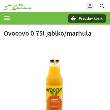
Prázdny košík
Hľadať
Ovocovo 0.75l jablko/marhuľa