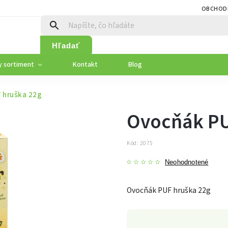
OBCHOD
Hľadať
y sortiment
Kontakt
Blog
 hruška 22g
Ovocňák PU
Kód:
2075
Neohodnotené
Ovocňák PUF hruška 22g