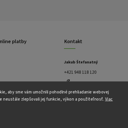
nline platby
Kontakt
Jakub Štefanatný
+421 948 118 120
ie, aby sme vám umožnili pohodlné prehliadanie webovej
e neustále zlepšovali jej funkcie, výkon a použiteľnosť.
Viac