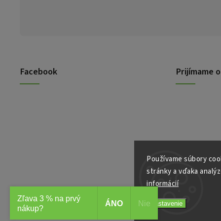
Facebook
Prijímame o
Používame súbory cook
stránky a vďaka analýz
informácií
Copyright 2026
J.Š. Distribúcia
. Všetky práva vyhradené.
Zľava 3 % na prvý
Vytvořil
Shoptet
| Design
Shoptak.cz
ÁNO
Nie​
Nastavenie
nákup?