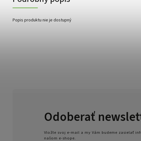
Popis produktu nie je dostupný
Odoberať newslet
Vložte svoj e-mail a my Vám budeme zasielať i
našom e-shope.