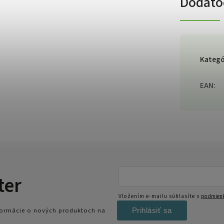
Dodato
Kategó
EAN
:
ter
Vložením e-mailu súhlasíte s
podmienk
Prihlásiť sa
nformácie o nových produktoch na