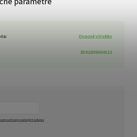
čné parametre
ria
:
Ovocné výrobky
8592809004522
ami ochrany osobných údajov