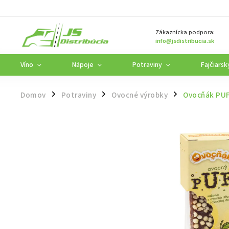
Zákaznícka podpora:
info@jsdistribucia.sk
Víno
Nápoje
Potraviny
Fajčiarsk
Domov
Potraviny
Ovocné výrobky
Ovocňák PUF
/
/
/