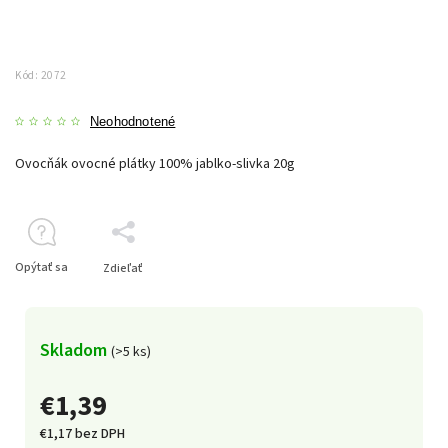
Kód:
2072
Neohodnotené
Ovocňák ovocné plátky 100% jablko-slivka 20g
Opýtať sa
Zdieľať
Skladom
(>5 ks)
€1,39
€1,17 bez DPH