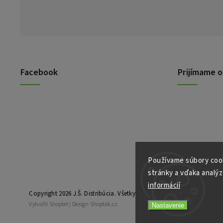
Facebook
Prijímame o
Používame súbory cook
stránky a vďaka analýz
informácií
Copyright 2026
J.Š. Distribúcia
. Všetky práva vyhradené.
Vytvořil
Shoptet
| Design
Shoptak.cz
Nastavenie