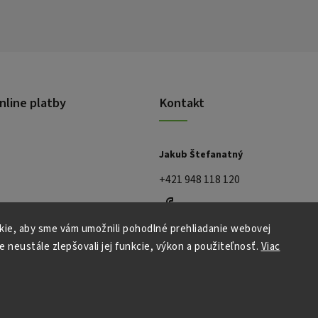
nline platby
Kontakt
Jakub Štefanatný
+421 948 118 120
ie, aby sme vám umožnili pohodlné prehliadanie webovej
e neustále zlepšovali jej funkcie, výkon a použiteľnosť.
Viac