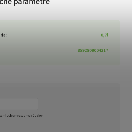
čné parametre
ria
:
0,7l
8592809004317
ami ochrany osobných údajov