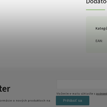
Dodato
Kategó
EAN
:
ter
Vložením e-mailu súhlasíte s
podmienk
Prihlásiť sa
nformácie o nových produktoch na