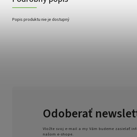
Popis produktu nie je dostupný
Odoberať newslet
Vložte svoj e-mail a my Vám budeme zasielať i
našom e-shope.