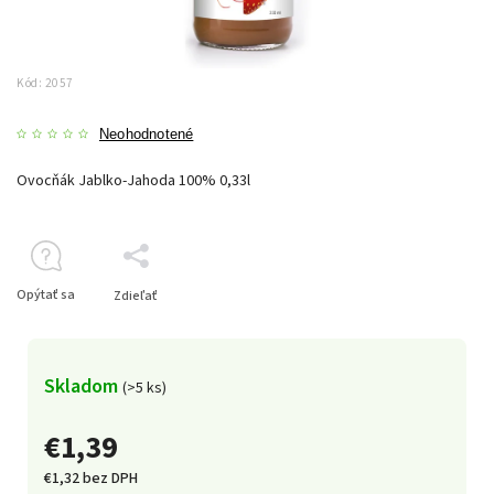
Kód:
2057
Neohodnotené
Ovocňák Jablko-Jahoda 100% 0,33l
Opýtať sa
Zdieľať
Skladom
(>5 ks)
€1,39
€1,32 bez DPH