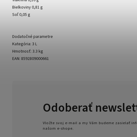
Vláknina 0,10 g
Bielkoviny 0,81 g
Soľ 0,05 g
Dodatočné parametre
Kategória: 3 L
Hmotnosť: 3.3 kg
EAN: 8592809000661
Odoberať newslet
Vložte svoj e-mail a my Vám budeme zasielať i
našom e-shope.