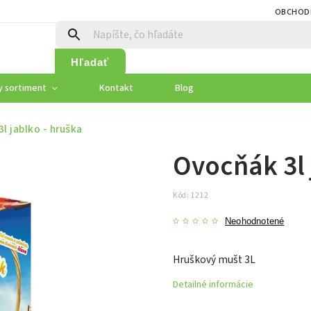
OBCHOD
Hľadať
y sortiment
Kontakt
Blog
l jablko - hruška
Ovocňák 3l 
Kód:
1212
Neohodnotené
Hruškový mušt 3L
Detailné informácie