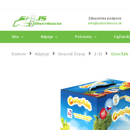
Zákaznícka podpora:
info@jsdistribucia.sk
Víno
Nápoje
Potraviny
Fajčiarsk
Domov
Nápoje
Ovocné štavy
3-5l
Ovocňák 3
/
/
/
/