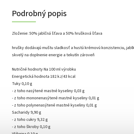
Podrobný popis
Zloženie: 50% jablčná šťava a 50% hrušková šťava
hrušky dodávajú muštu sladkosť a hustú krémovú konzistenciu, jabl
skvelý na doplnenie energie a tekutín zároveň
Nutričné hodnoty Na 100 ml výrobku
Energetická hodnota 182 kJ/43 kcal
Tuky 0,10 g
- z toho nasýtené mastné kyseliny 0,03 g
- z toho mononenasýtené mastné kyseliny 0,01 g
- z toho polynenasýtené mastné kyseliny 0,01 g
Sacharidy 9,90 g
- z toho cukry 9,32 g
- z toho škroby 0,10 g