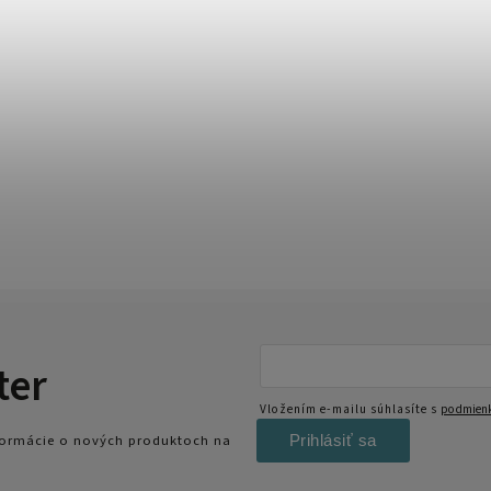
ter
Vložením e-mailu súhlasíte s
podmienk
Prihlásiť sa
nformácie o nových produktoch na