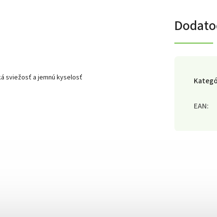
Dodato
ká sviežosť a jemnú kyselosť
Kategó
EAN
: