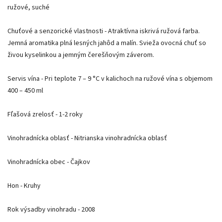
ružové, suché
Chuťové a senzorické vlastnosti - Atraktívna iskrivá ružová farba.
Jemná aromatika plná lesných jahôd a malín. Svieža ovocná chuť so
živou kyselinkou a jemným čerešňovým záverom.
Servis vína - Pri teplote 7 – 9 °C v kalichoch na ružové vína s objemom
400 – 450 ml
Fľašová zrelosť - 1-2 roky
Vinohradnícka oblasť - Nitrianska vinohradnícka oblasť
Vinohradnícka obec - Čajkov
Hon - Kruhy
Rok výsadby vinohradu - 2008