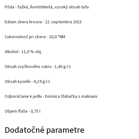
Pôda - ťažká, ílovitohlinitá, vysoký obsah tufu
Dátum zberu hrozna - 22. septembra 2023
Cukornatosť pri zbere - 20,0 °NM
Alkohol - 11,0 % obj.
Obsah zvyškového cukru - 1,40 g.l-1
Obsah kyselín - 6,19 g.l-1
Odporúčanie k jedlu - Domáca šľahačka s malinami
Objem fľaše - 0,75 l
Dodatočné parametre