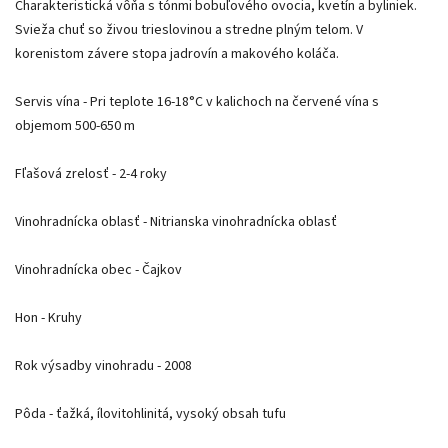
Charakteristická vôňa s tónmi bobuľového ovocia, kvetín a byliniek.
Svieža chuť so živou trieslovinou a stredne plným telom. V
korenistom závere stopa jadrovín a makového koláča.
Servis vína - Pri teplote 16-18°C v kalichoch na červené vína s
objemom 500-650 m
Fľašová zrelosť - 2-4 roky
Vinohradnícka oblasť - Nitrianska vinohradnícka oblasť
Vinohradnícka obec - Čajkov
Hon - Kruhy
Rok výsadby vinohradu - 2008
Pôda - ťažká, ílovitohlinitá, vysoký obsah tufu