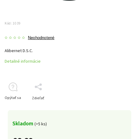
Kód:
1039
Neohodnotené
Alibernet D.S.C.
Detailné informácie
Opýtať sa
Zdieľať
Skladom
(>5 ks)