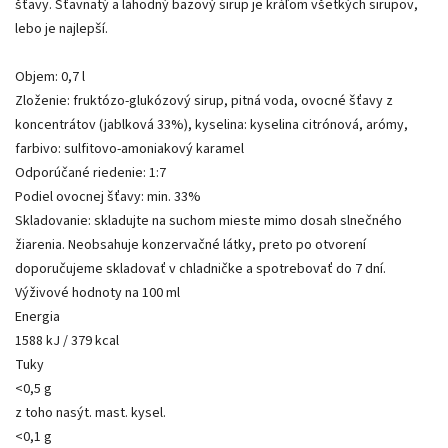
šťavy. Šťavnatý a lahodný bazový sirup je kráľom všetkých sirupov,
lebo je najlepší.
Objem: 0,7 l
Zloženie: fruktózo-glukózový sirup, pitná voda, ovocné šťavy z
koncentrátov (jablková 33%), kyselina: kyselina citrónová, arómy,
farbivo: sulfitovo-amoniakový karamel
Odporúčané riedenie: 1:7
Podiel ovocnej šťavy: min. 33%
Skladovanie: skladujte na suchom mieste mimo dosah slnečného
žiarenia. Neobsahuje konzervačné látky, preto po otvorení
doporučujeme skladovať v chladničke a spotrebovať do 7 dní.
Výživové hodnoty na 100 ml
Energia
1588 kJ / 379 kcal
Tuky
<0,5 g
z toho nasýt. mast. kysel.
<0,1 g