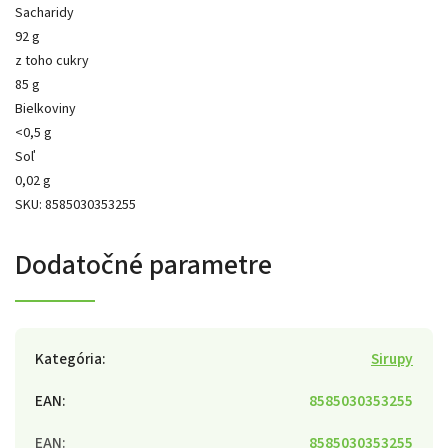
Sacharidy
92 g
z toho cukry
85 g
Bielkoviny
<0,5 g
Soľ
0,02 g
SKU: 8585030353255
Dodatočné parametre
Kategória
:
Sirupy
EAN
:
8585030353255
EAN
:
8585030353255