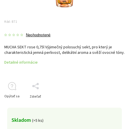
Kód:
871
Neohodnotené
MUCHA SEKT rose 0,75l Výjimečný polosuchý sekt, pro který je
charakteristická jemná perlivost, delikátní aroma a svěží ovocné tóny.
Detailné informácie
Opýtať sa
Zdieľať
Skladom
(>5 ks)