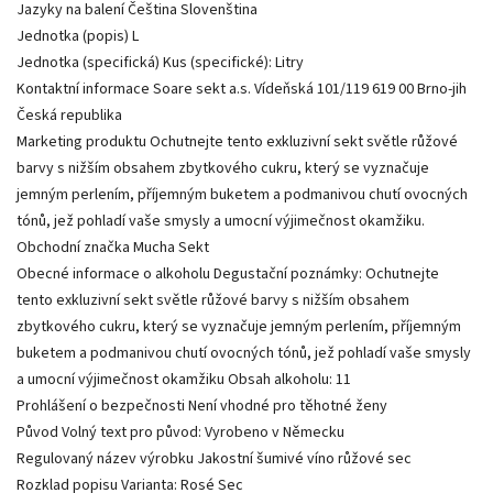
Jazyky na balení Čeština Slovenština
Jednotka (popis) L
Jednotka (specifická) Kus (specifické): Litry
Kontaktní informace Soare sekt a.s. Vídeňská 101/119 619 00 Brno-jih
Česká republika
Marketing produktu Ochutnejte tento exkluzivní sekt světle růžové
barvy s nižším obsahem zbytkového cukru, který se vyznačuje
jemným perlením, příjemným buketem a podmanivou chutí ovocných
tónů, jež pohladí vaše smysly a umocní výjimečnost okamžiku.
Obchodní značka Mucha Sekt
Obecné informace o alkoholu Degustační poznámky: Ochutnejte
tento exkluzivní sekt světle růžové barvy s nižším obsahem
zbytkového cukru, který se vyznačuje jemným perlením, příjemným
buketem a podmanivou chutí ovocných tónů, jež pohladí vaše smysly
a umocní výjimečnost okamžiku Obsah alkoholu: 11
Prohlášení o bezpečnosti Není vhodné pro těhotné ženy
Původ Volný text pro původ: Vyrobeno v Německu
Regulovaný název výrobku Jakostní šumivé víno růžové sec
Rozklad popisu Varianta: Rosé Sec