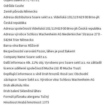
Objem balení 0.7 L - 0.75 L
Odrůda Cuvée
Země původu Německo
Adresa distributora Soare sekt a.s. Vídeňská 101/119 619 00 Brno-jih
Česká republika
Adresa společnosti Vídeňská 101/119 619 00 Brno-jih Česká republika
Adresa výrobce Schloss Wachenheim AG Niederkircher Strasse 27 D -
54294 Trier Německo
Barva vína Barva: Růžové
Bezpečnostní varování Pozor, láhev je pod tlakem!
Company Name Soare sekt a.s.
Další informace Alk. 11% obj. Vyrobeno pro Soare sekt a.s. na základě
licence udělené společností Mucha Ltd. © Mucha Trust.
Doplňující informace o víně Druh hroznů: Rosé sec Obchodní
zástupce: Soare Sekt a.s. Výrobce vína: Schloss Wachenheim AG
Druh alkoholu Víno
Druh balení Skleněná láhev
Formát příznaku alergenu Tučný
Hmotnost Hrubá hmotnost: 1373