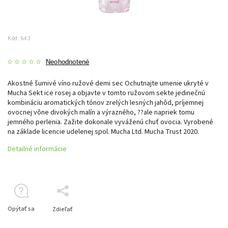
Kód:
643
Neohodnotené
Akostné šumivé víno ružové demi sec Ochutnajte umenie ukryté v
Mucha Sekt ice rosej a objavte v tomto ružovom sekte jedinečnú
kombináciu aromatických tónov zrelých lesných jahôd, príjemnej
ovocnej vône divokých malín a výrazného, ??ale napriek tomu
jemného perlenia. Zažite dokonale vyváženú chuť ovocia. Vyrobené
na základe licencie udelenej spol. Mucha Ltd. Mucha Trust 2020.
Detailné informácie
Opýtať sa
Zdieľať