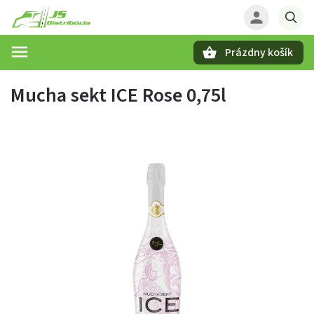
Prázdny košík
Hľadať
Mucha sekt ICE Rose 0,75l