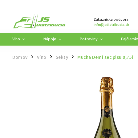
Zákaznícka podpora:
info@jsdistribucia.sk
Víno
Nápoje
Potraviny
Fajčiarsk
Domov
Víno
Sekty
Mucha Demi sec plsu 0,75l
/
/
/