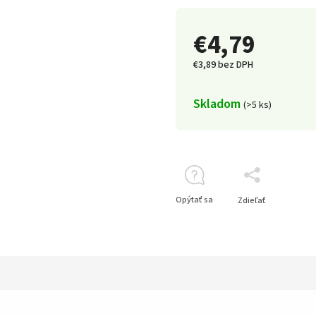
€4,79
€3,89 bez DPH
Skladom
(>5 ks)
Opýtať sa
Zdieľať