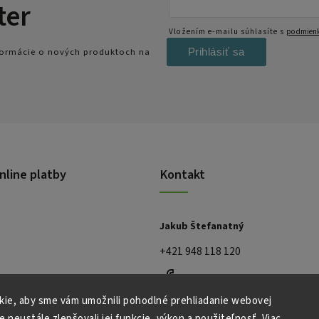
ter
Vložením e-mailu súhlasíte s
podmienk
Prihlásiť sa
nformácie o nových produktoch na
nline platby
Kontakt
Jakub Štefanatný
+421 948 118 120
ie, aby sme vám umožnili pohodlné prehliadanie webovej
e neustále zlepšovali jej funkcie, výkon a použiteľnosť.
Viac