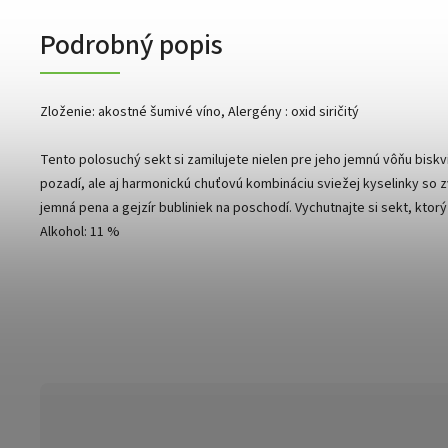
Podrobný popis
Zloženie: akostné šumivé víno, Alergény : oxid siričitý
Tento polosuchý sekt si zamilujete nielen pre jeho jemnú vôňu bisk
pozadí, ale aj harmonickú chuťovú kombináciu sviežej kyselinky s
jemná pena a gejzír bubliniek na poschodí. Vychutnajte si sekt, ktor
Alkohol: 11 %