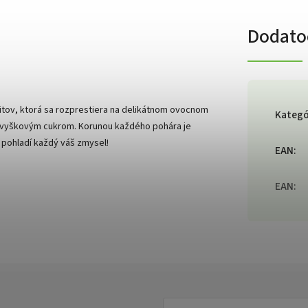
Dodato
vitov, ktorá sa rozprestiera na delikátnom ovocnom
Kategó
o zvyškovým cukrom. Korunou každého pohára je
ý pohladí každý váš zmysel!
EAN
:
EAN
: