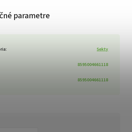
čné parametre
ria
:
Sekty
8595004661118
8595004661118