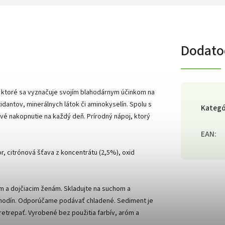
Dodato
, ktoré sa vyznačuje svojím blahodárnym účinkom na
antov, minerálnych látok či aminokyselín. Spolu s
Kategó
vé nakopnutie na každý deň. Prírodný nápoj, ktorý
EAN
:
r, citrónová šťava z koncentrátu (2,5%), oxid
 a dojčiacim ženám. Skladujte na suchom a
4 hodín. Odporúčame podávať chladené. Sediment je
etrepať. Vyrobené bez použitia farbív, aróm a