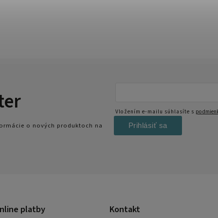
ter
Vložením e-mailu súhlasíte s
podmienk
Prihlásiť sa
nformácie o nových produktoch na
nline platby
Kontakt