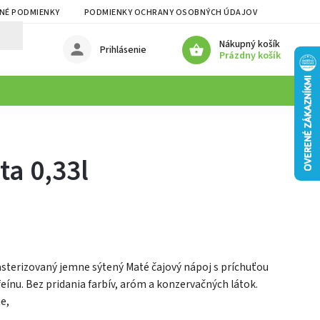
NÉ PODMIENKY
PODMIENKY OCHRANY OSOBNÝCH ÚDAJOV
Nákupný košík
Prihlásenie
Prázdny košík
a 0,33l
asterizovaný jemne sýtený Maté čajový nápoj s príchuťou
nu. Bez pridania farbív, aróm a konzervačných látok.
e,