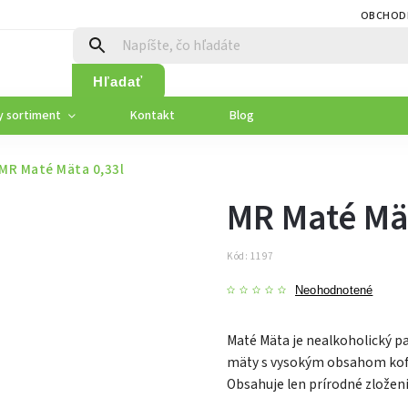
OBCHOD
Hľadať
y sortiment
Kontakt
Blog
MR Maté Mäta 0,33l
MR Maté Mät
Kód:
1197
Neohodnotené
Maté Mäta je nealkoholický p
mäty s vysokým obsahom kofeí
Obsahuje len prírodné zloženi