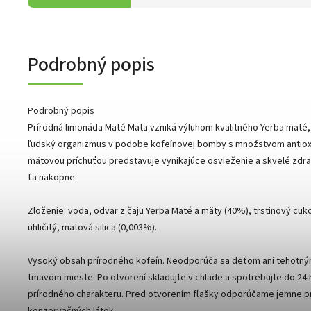
Podrobný popis
Podrobný popis
Prírodná limonáda Maté Mäta vzniká výluhom kvalitného Yerba maté
ľudský organizmus v podobe kofeínovej bomby s množstvom antioxid
mätovou príchuťou predstavuje vynikajúce osvieženie a skvelé zdra
ťa nakopne.
Zloženie: voda, odvar z čaju Yerba Maté a mäty (40%), trstinový cuko
uhličitý, mätová silica (0,003%).
Vysoký obsah prírodného kofeín. Neodporúča sa deťom ani tehotným
tmavom mieste. Po otvorení skladujte v chlade a spotrebujte do 2
prírodného charakteru. Pred otvorením fľašky odporúčame jemne pr