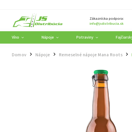
Zákaznícka podpora:
info@jsdistribucia.sk
Víno
Nápoje
Potraviny
Fajčiarsk
Domov
Nápoje
Remeselné nápoje Mana Roots
/
/
/