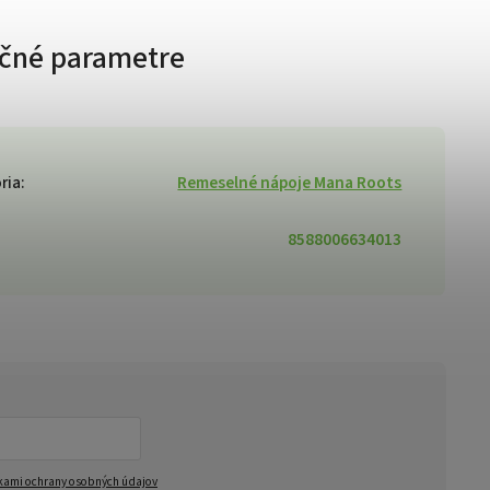
čné parametre
ria
:
Remeselné nápoje Mana Roots
8588006634013
ami ochrany osobných údajov