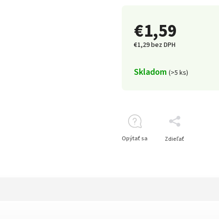
€1,59
€1,29 bez DPH
Skladom
(>5 ks)
Opýtať sa
Zdieľať