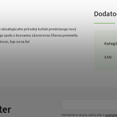
Dodato
 obsahujúceho prírodný kofeín predstavuje nový
aju spolu s lisovanou zázvorovou šťavou premieňa
zvor, šup sa na ňu!
Kategó
EAN
:
ter
Vložením e-mailu súhlasíte s
podmienk