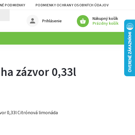
NÉ PODMIENKY
PODMIENKY OCHRANY OSOBNÝCH ÚDAJOV
Nákupný košík
Prihlásenie
Prázdny košík
a zázvor 0,33l
or 0,33l Citrónová limonáda