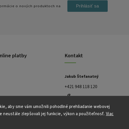
Prihlásiť sa
nformácie o nových produktoch na
nline platby
Kontakt
Jakub Štefanatný
+421 948 118 120
ie, aby sme vám umožnili pohodlné prehliadanie webovej
e neustále zlepšovali jej funkcie, výkon a použiteľnosť.
Viac