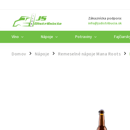
Zákaznícka podpora:
info@jsdistribucia.sk
Víno
Nápoje
Potraviny
Fajčiarsk
Domov
Nápoje
Remeselné nápoje Mana Roots
/
/
/