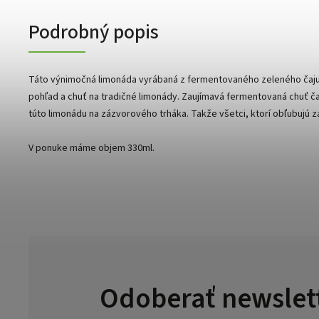
Podrobný popis
Táto výnimočná limonáda vyrábaná z fermentovaného zeleného čaju
pohľad a chuť na tradičné limonády. Zaujímavá fermentovaná chuť č
túto limonádu na zázvorového trháka. Takže všetci, ktorí obľubujú zá
V ponuke máme objem 330ml.
Odoberať newslet