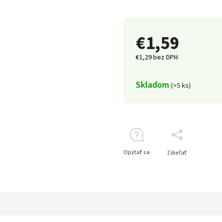
€1,59
€1,29 bez DPH
Skladom
(>5 ks)
Opýtať sa
Zdieľať