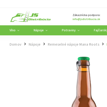
Zákaznícka podpora:
info@jsdistribucia.sk
Víno
Nápoje
Potraviny
Fajčiarsk
Domov
Nápoje
Remeselné nápoje Mana Roots
/
/
/