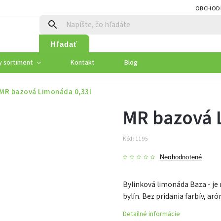
OBCHOD
Hľadať
y sortiment
Kontakt
Blog
MR bazová Limonáda 0,33l
MR bazová 
Kód:
1195
Neohodnotené
Bylinková limonáda Baza - je
bylín. Bez pridania farbív, ar
Detailné informácie