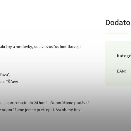
Dodato
silu lipy a medovky, so sviežosťou limetkovej a
Kategó
EAN
:
šťava*,
ica. *Šťavy
ade a spotrebujte do 24 hodín. Odporúčame podávať
šky odporúčame jemne pretrepať. Vyrobené bez