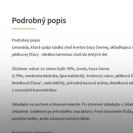
Podrobný popis
Podrobný popis
Limonáda, ktorá spája sladkú chuť kvetov bazy čiernej, ukľudňujúcu 
jablkovej šťavy - ideálna harmónia chutí do letných dní.
Zloženie: odvar zo zmesi bylín 76%, (voda, baza čierna
0,79%, medovka lekárska, lipa malolistá), trstinový cukor, jablková 
limetková šťava*, oxid uhličitý, prírodná bazová aróma, limetková sil
z ovocných koncentrátov
Skladujte na suchom a tmavom mieste. Po otvorení skladujte v chl
chladené. Sediment je prírodného charakteru. Pred otvorením fľa
použitia farbív, aróm a konzervačných látok.