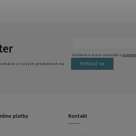
ter
Vložením e-mailu súhlasíte s
podmienk
Prihlásiť sa
nformácie o nových produktoch na
nline platby
Kontakt