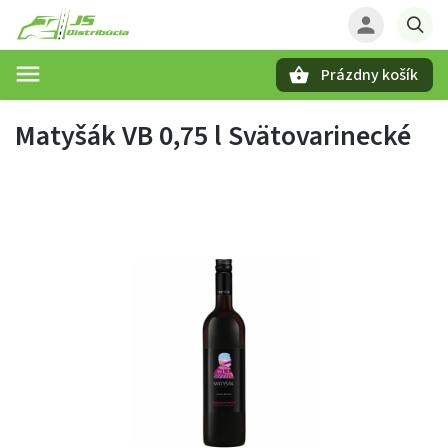
Prázdny košík
Hľadať
Matyšák VB 0,75 l Svätovarinecké