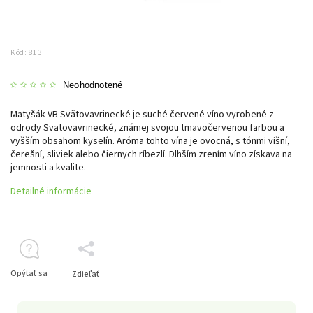
Kód:
813
Neohodnotené
Matyšák VB Svätovavrinecké je suché červené víno vyrobené z
odrody Svätovavrinecké, známej svojou tmavočervenou farbou a
vyšším obsahom kyselín. Aróma tohto vína je ovocná, s tónmi višní,
čerešní, sliviek alebo čiernych ríbezlí. Dlhším zrením víno získava na
jemnosti a kvalite.
Detailné informácie
Opýtať sa
Zdieľať