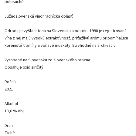
polosuché.
Južnoslovenská vinohradnícka oblasť
Odroda je vyšľachtená na Slovensku a od roku 1998 je registrovaná.
Vína z nej majú vysokú extraktívnosť, príťažlivú arómu pripomínajúcu
korenisté tramíny a voňavé muškáty. Sú vhodné na archiváciu.
Vyrobené na Slovensku zo slovenského hrozna.
Obsahuje oxid siričitý.
Ročník
2021
Alkohol
13,0 % obj.
Druh
Tiché