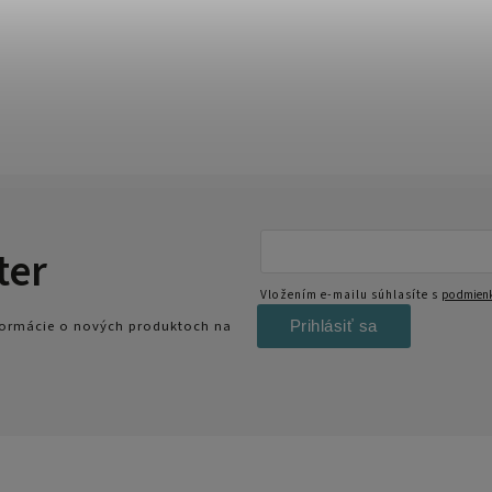
ter
Vložením e-mailu súhlasíte s
podmienk
Prihlásiť sa
nformácie o nových produktoch na