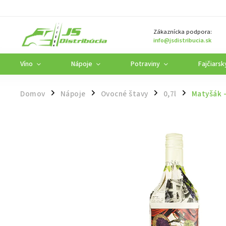
Zákaznícka podpora:
info@jsdistribucia.sk
Víno
Nápoje
Potraviny
Fajčiarsk
Domov
Nápoje
Ovocné štavy
0,7l
Matyšák -
/
/
/
/