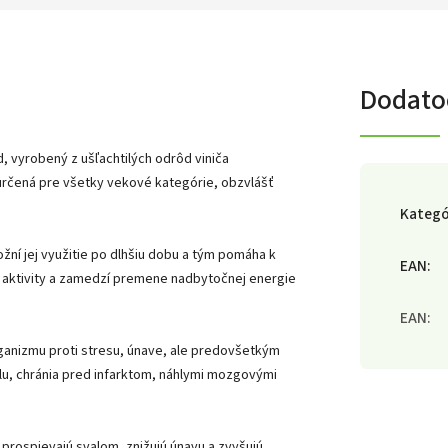
Dodato
, vyrobený z ušľachtilých odrôd viniča
určená pre všetky vekové kategórie, obzvlášť
Kategó
ní jej využitie po dlhšiu dobu a tým pomáha k
EAN
:
j aktivity a zamedzí premene nadbytočnej energie
EAN
:
rganizmu proti stresu, únave, ale predovšetkým
lu, chránia pred infarktom, náhlymi mozgovými
 prospievajú svalom, znižujú únavu a zvyšujú