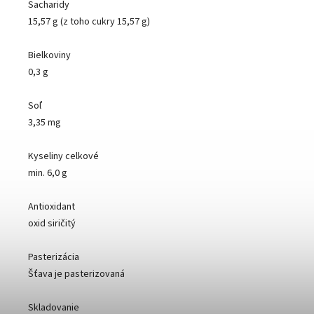
Sacharidy
15,57 g (z toho cukry 15,57 g)
Bielkoviny
0,3 g
Soľ
3,35 mg
Kyseliny celkové
min. 6,0 g
Antioxidant
oxid siričitý
Pasterizácia
Šťava je pasterizovaná
Skladovanie