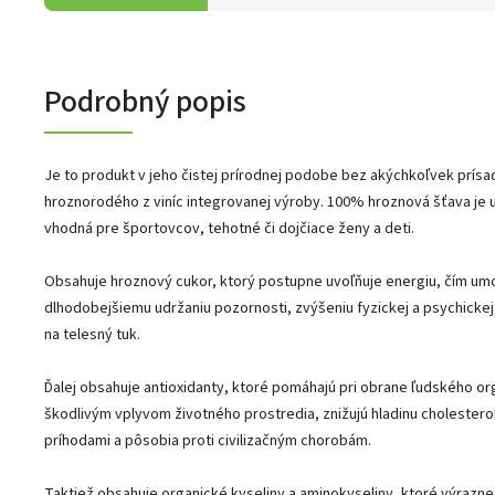
Podrobný popis
Je to produkt v jeho čistej prírodnej podobe bez akýchkoľvek prísad
hroznorodého z viníc integrovanej výroby. 100% hroznová šťava je 
vhodná pre športovcov, tehotné či dojčiace ženy a deti.
Obsahuje hroznový cukor, ktorý postupne uvoľňuje energiu, čím umož
dlhodobejšiemu udržaniu pozornosti, zvýšeniu fyzickej a psychicke
na telesný tuk.
Ďalej obsahuje antioxidanty, ktoré pomáhajú pri obrane ľudského o
škodlivým vplyvom životného prostredia, znižujú hladinu cholestero
príhodami a pôsobia proti civilizačným chorobám.
Taktiež obsahuje organické kyseliny a aminokyseliny, ktoré výrazne