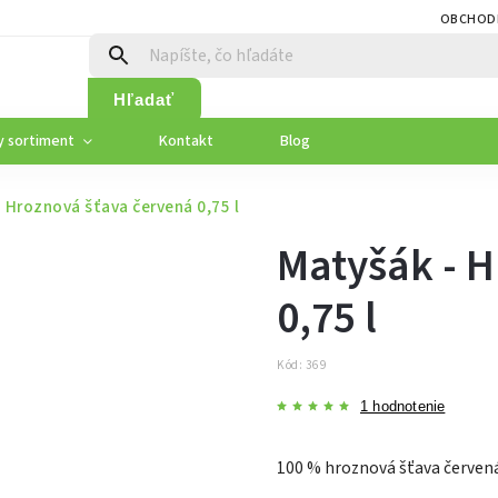
OBCHOD
Hľadať
y sortiment
Kontakt
Blog
 Hroznová šťava červená 0,75 l
Matyšák - H
0,75 l
Kód:
369
1 hodnotenie
100 % hroznová šťava červená