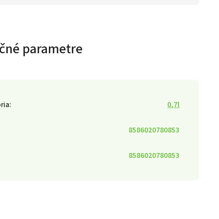
čné parametre
ria
:
0,7l
8586020780853
8586020780853