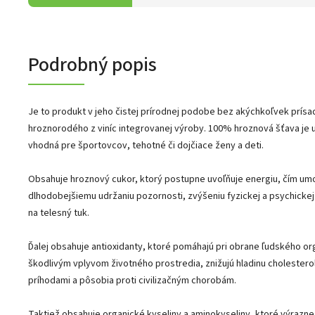
Podrobný popis
Je to produkt v jeho čistej prírodnej podobe bez akýchkoľvek prísad
hroznorodého z viníc integrovanej výroby. 100% hroznová šťava je 
vhodná pre športovcov, tehotné či dojčiace ženy a deti.
Obsahuje hroznový cukor, ktorý postupne uvoľňuje energiu, čím umož
dlhodobejšiemu udržaniu pozornosti, zvýšeniu fyzickej a psychicke
na telesný tuk.
Ďalej obsahuje antioxidanty, ktoré pomáhajú pri obrane ľudského o
škodlivým vplyvom životného prostredia, znižujú hladinu cholestero
príhodami a pôsobia proti civilizačným chorobám.
Taktiež obsahuje organické kyseliny a aminokyseliny, ktoré výrazne