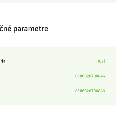
čné parametre
ria
:
0,7l
8586020780846
8586020780846