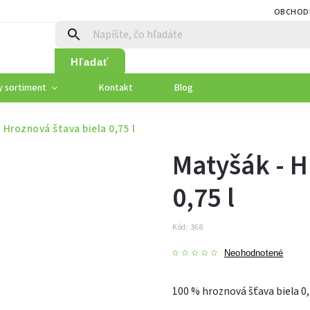
OBCHOD
Hľadať
y sortiment
Kontakt
Blog
 Hroznová štava biela 0,75 l
Matyšák - H
0,75 l
Kód:
368
Neohodnotené
100 % hroznová šťava biela 0,