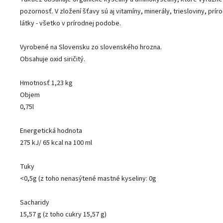
pozornosť. V zložení šťavy sú aj vitamíny, minerály, triesloviny, pr
látky - všetko v prírodnej podobe.
Vyrobené na Slovensku zo slovenského hrozna.
Obsahuje oxid siričitý.
Hmotnosť 1,23 kg
Objem
0,75l
Energetická hodnota
275 kJ/ 65 kcal na 100 ml
Tuky
<0,5g (z toho nenasýtené mastné kyseliny: 0g
Sacharidy
15,57 g (z toho cukry 15,57 g)