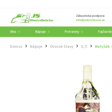
Zákaznícka podpora:
info@jsdistribucia.sk
Víno
Nápoje
Potraviny
Fajčiarsk
Domov
Nápoje
Ovocné štavy
0,7l
Matyšák -
/
/
/
/