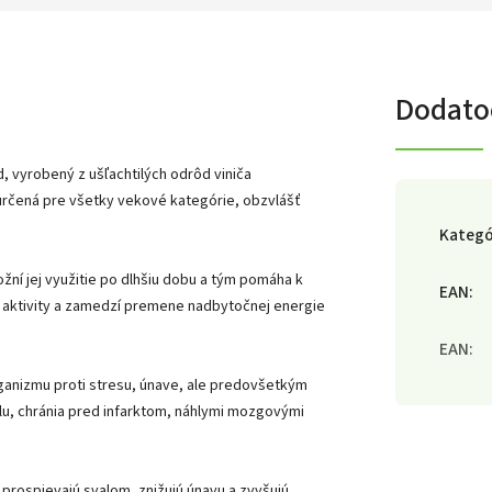
Dodato
, vyrobený z ušľachtilých odrôd viniča
určená pre všetky vekové kategórie, obzvlášť
Kategó
ní jej využitie po dlhšiu dobu a tým pomáha k
EAN
:
j aktivity a zamedzí premene nadbytočnej energie
EAN
:
rganizmu proti stresu, únave, ale predovšetkým
lu, chránia pred infarktom, náhlymi mozgovými
 prospievajú svalom, znižujú únavu a zvyšujú