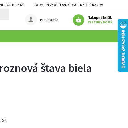
NÉ PODMIENKY
PODMIENKY OCHRANY OSOBNÝCH ÚDAJOV
Nákupný košík
Prihlásenie
Prázdny košík
roznová štava biela
75 l