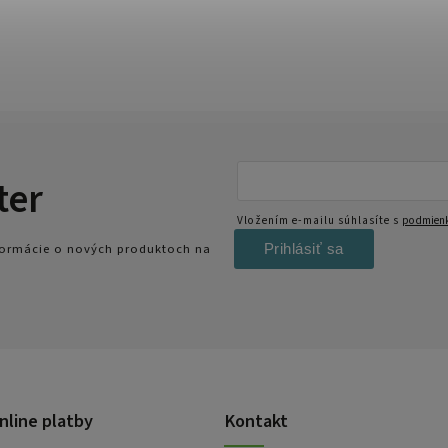
ter
Vložením e-mailu súhlasíte s
podmienk
Prihlásiť sa
nformácie o nových produktoch na
nline platby
Kontakt