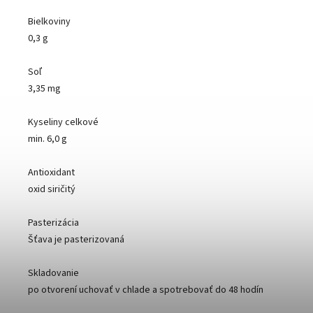
Bielkoviny
0,3 g
Soľ
3,35 mg
Kyseliny celkové
min. 6,0 g
Antioxidant
oxid siričitý
Pasterizácia
Šťava je pasterizovaná
Skladovanie
po otvorení uchovať v chlade a spotrebovať do 48 hodín