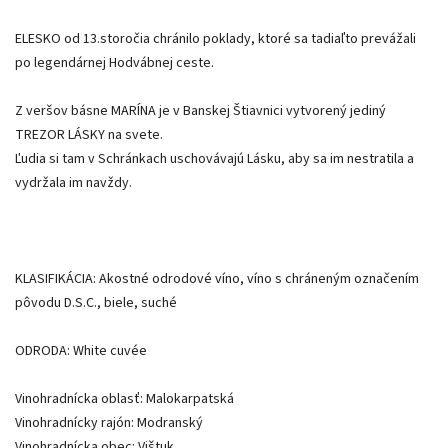
ELESKO od 13.storočia chránilo poklady, ktoré sa tadiaľto prevážali
po legendárnej Hodvábnej ceste.
Z veršov básne MARÍNA je v Banskej Štiavnici vytvorený jediný
TREZOR LÁSKY na svete.
Ľudia si tam v Schránkach uschovávajú Lásku, aby sa im nestratila a
vydržala im navždy.
KLASIFIKÁCIA: Akostné odrodové víno, víno s chráneným označením
pôvodu D.S.C., biele, suché
ODRODA: White cuvée
Vinohradnícka oblasť: Malokarpatská
Vinohradnícky rajón: Modranský
Vinohradnícka obec: Vištuk