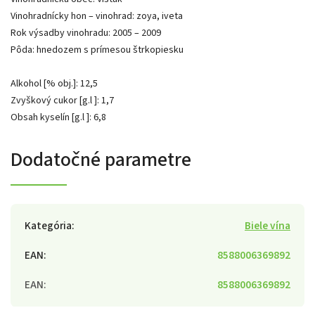
Vinohradnícky hon – vinohrad: zoya, iveta
Rok výsadby vinohradu: 2005 – 2009
Pôda: hnedozem s prímesou štrkopiesku
Alkohol [% obj.]: 12,5
Zvyškový cukor [g.l ]: 1,7
Obsah kyselí­n [g.l ]: 6,8
Dodatočné parametre
Kategória
:
Biele vína
EAN
:
8588006369892
EAN
:
8588006369892