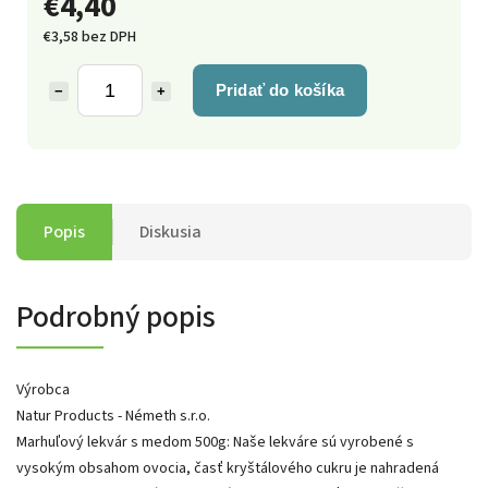
€4,40
€3,58 bez DPH
Pridať do košíka
−
+
Popis
Diskusia
Podrobný popis
Výrobca
Natur Products - Németh s.r.o.
Marhuľový lekvár s medom 500g: Naše lekváre sú vyrobené s
vysokým obsahom ovocia, časť kryštálového cukru je nahradená