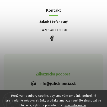
Kontakt
Jakub Štefanatný
+421 948 118 120
Zákaznícka podpora:
info@jsdistribucia.sk
Používame súbory cookie, aby sme vám umožnili pohodlné
prehliadanie webovej stránky a vďaka analýze neustále zlepšovali jej
funkcie, výkon a použiteľnosť.
Viac informácií
Copyright 2026
J.Š. Distribúcia
. Všetky práva vyhradené.