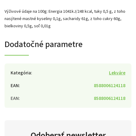
Výživové údaje na 100g: Energia 1041kJ/248 kcal, tuky 0,5 g, z toho
nasýtené mastné kyseliny 0,1g, sacharidy 61g, z toho cukry 60g,
bielkoviny 0,5g, soľ 0,01g
Dodatočné parametre
Kategória
:
Lekváre
EAN
:
8588006124118
EAN
:
8588006124118
Odoberať newsletter