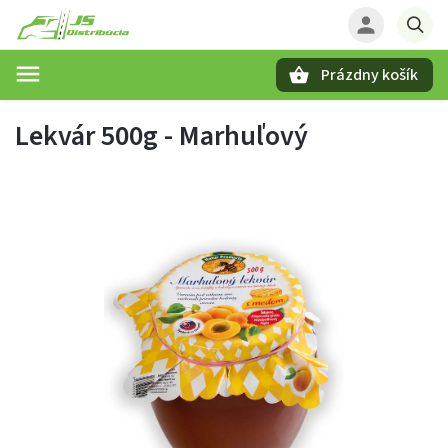
Prázdny košík
Hľadať
Lekvár 500g - Marhuľový