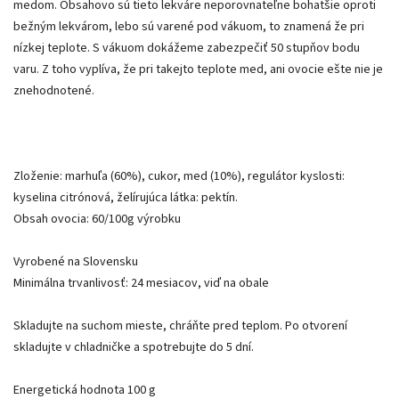
medom. Obsahovo sú tieto lekváre neporovnateľne bohatšie oproti
bežným lekvárom, lebo sú varené pod vákuom, to znamená že pri
nízkej teplote. S vákuom dokážeme zabezpečiť 50 stupňov bodu
varu. Z toho vyplíva, že pri takejto teplote med, ani ovocie ešte nie je
znehodnotené.
Zloženie: marhuľa (60%), cukor, med (10%), regulátor kyslosti:
kyselina citrónová, želírujúca látka: pektín.
Obsah ovocia: 60/100g výrobku
Vyrobené na Slovensku
Minimálna trvanlivosť: 24 mesiacov, viď na obale
Skladujte na suchom mieste, chráňte pred teplom. Po otvorení
skladujte v chladničke a spotrebujte do 5 dní.
Energetická hodnota 100 g